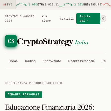
821.00
LIVE
▲
1.00
%
ETH
$1,912.11
▲
2.30
%
BNB
$595.98
GIOVEDÌ 6 AGOSTO
Chi
Inizia
☾
Contatti
2026
siamo
qui →
CryptoStrategy
CS
.Italia
Home
Trading
Criptovalute
Finanza Personale
Rendit
HOME
/
FINANZA PERSONALE
/
ARTICOLO
FINANZA PERSONALE
Educazione Finanziaria 2026: