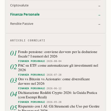
Criptovalute
→
Finanza Personale
→
Rendite Passive
→
ARTICOLI CORRELATI
01
Fondo pensione: conviene davvero per la deduzione
fiscale? I numeri del 2026
FINANZA PERSONALE
·
2026-08-04
02
PAC su ETF: come automatizzare gli investimenti nel
2026
FINANZA PERSONALE
·
2026-07-28
03
Oro vs Bitcoin vs Azionario: come diversificare
davvero nel 2026
FINANZA PERSONALE
·
2026-06-12
04
Dichiarazione Redditi Crypto 2026: la Guida Pratica
(con Esempi Reali)
FINANZA PERSONALE
·
2026-05-28
05
Risparmio con l AI: Gli Strumenti che Uso per Gestire
le Finanze nel 2026