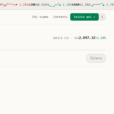
▼
1.20
%
LINK
$8.320
▲
1.10
%
GRAM
$1.360
▲
1.70
%
AVAX
$
☾
Chi siamo
Contatti
Inizia qui →
2,847.32
+1.24%
INDICE CSI · 100
Cerca