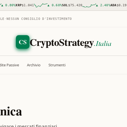
0
%
XRP
$1.041
▲
0.60
%
SOL
$75.420
▲
2.40
%
ADA
$0.1997
ALE
·
NESSUN CONSIGLIO D'INVESTIMENTO
CryptoStrategy
CS
.Italia
ite Passive
Archivio
Strumenti
nica
igare i mercati finanziari