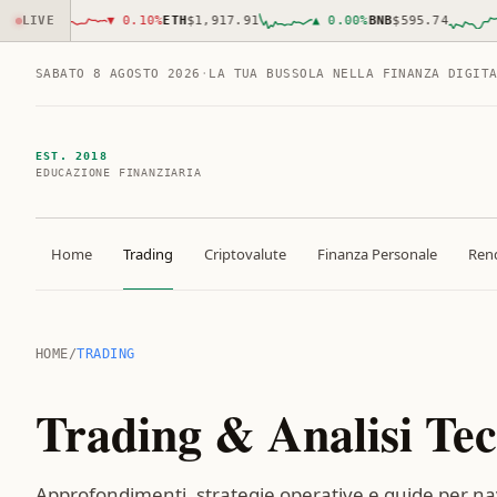
0
LIVE
▼
0.10
%
ETH
$1,917.91
▲
0.00
%
BNB
$595.74
▲
0.8
SABATO 8 AGOSTO 2026
·
LA TUA BUSSOLA NELLA FINANZA DIGIT
EST. 2018
EDUCAZIONE FINANZIARIA
Home
Trading
Criptovalute
Finanza Personale
Rend
HOME
/
TRADING
Trading & Analisi Tec
Approfondimenti, strategie operative e guide per nav