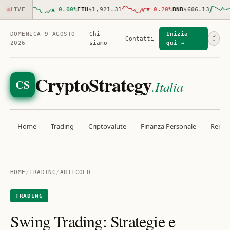
168.00
LIVE
▲
0.00
%
ETH
$1,921.31
▼
0.20
%
BNB
$606.13
DOMENICA 9 AGOSTO
Chi
Inizia
☾
Contatti
2026
siamo
qui →
CryptoStrategy
CS
.Italia
Home
Trading
Criptovalute
Finanza Personale
Rendit
HOME
/
TRADING
/
ARTICOLO
TRADING
Swing Trading: Strategie e