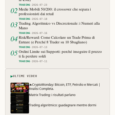
TRADING
·
2026-07-23
02
Medie Mobili 50/200: il crossover che separa i
professionisti dai retail
TRADING
·
2026-07-18
03
Trading Algoritmico vs Discrezionale: i Numeri alla
Mano
TRADING
·
2026-07-16
04
Risk/Reward: Come Calcolare un Trade Prima di
Entrare (e Perché 8 Trader su 10 Sbagliano)
TRADING
·
2026-07-13
05
Ordini Limite sui Supporti: perché inseguire il prezzo
ti fa perdere soldi
TRADING
·
2026-07-11
▶
ULTIMI VIDEO
🔥CryptoMonday: Bitcoin, ETF, Petrolio e Mercati |
Analisi Completa.
Matrix Trading: i risultati parlano
Trading algoritmico: guadagnare mentre dormi