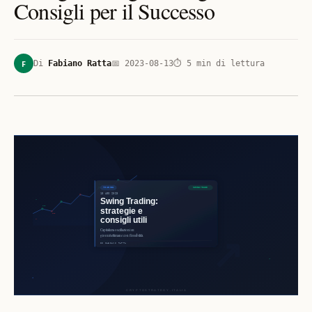
Consigli per il Successo
F
Di
Fabiano Ratta
📅
2023-08-13
⏱
5
min di lettura