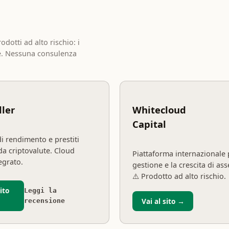
odotti ad alto rischio: i
te. Nessuna consulenza
ler
Whitecloud
Capital
di rendimento e prestiti
 da criptovalute. Cloud
Piattaforma internazionale 
egrato.
gestione e la crescita di asse
⚠️ Prodotto ad alto rischio.
ito
Leggi la
Vai al sito →
recensione