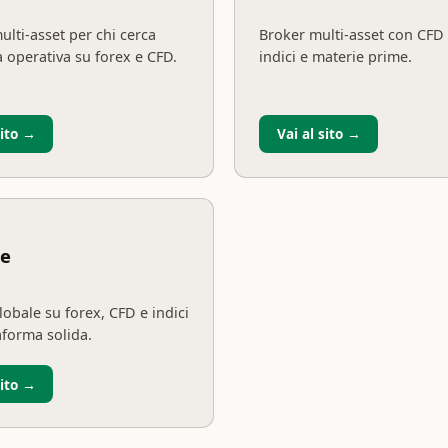
ulti-asset per chi cerca
Broker multi-asset con CFD 
tà operativa su forex e CFD.
indici e materie prime.
sito →
Vai al sito →
e
lobale su forex, CFD e indici
aforma solida.
sito →