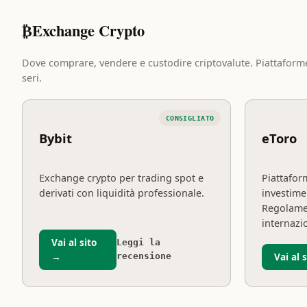
₿
Exchange Crypto
Dove comprare, vendere e custodire criptovalute. Piattafor
seri.
CONSIGLIATO
Bybit
eToro
Exchange crypto per trading spot e
Piattafor
derivati con liquidità professionale.
investime
Regolamen
internazi
Vai al sito
Leggi la
→
Vai al 
recensione