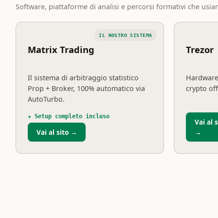
Software, piattaforme di analisi e percorsi formativi che usi
IL NOSTRO SISTEMA
Matrix Trading
Trezor
Il sistema di arbitraggio statistico
Hardware 
Prop + Broker, 100% automatico via
crypto off
AutoTurbo.
★
Setup completo incluso
Vai al s
Vai al sito →
→