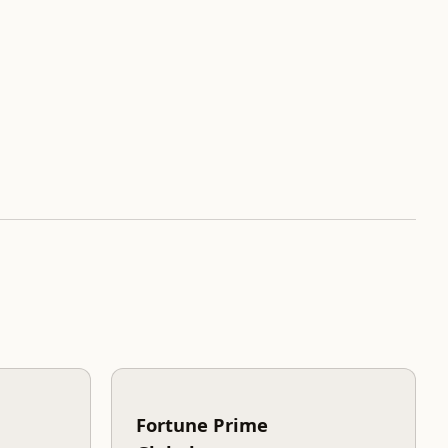
Fortune Prime