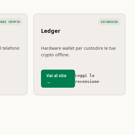
ENDI CRYPTO
SICUREZZA
Ledger
l telefono
Hardware wallet per custodire le tue
.
crypto offline.
Vai al sito
Leggi la
→
recensione