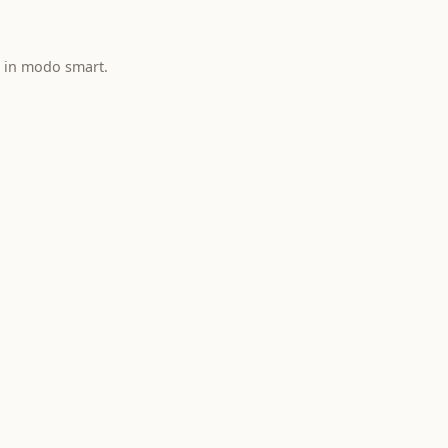
ni in modo smart.