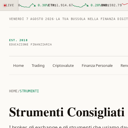
4,896.00
LIVE
▲
0.30
%
ETH
$1,914.67
▲
0.20
%
BNB
$592.79
VENERDÌ 7 AGOSTO 2026
·
LA TUA BUSSOLA NELLA FINANZA DIGI
EST. 2018
EDUCAZIONE FINANZIARIA
Home
Trading
Criptovalute
Finanza Personale
Rend
HOME
/
STRUMENTI
Strumenti Consigliati
I broker, gli exchange e gli strumenti che usiamo da