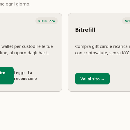
amo ogni giorno.
SICUREZZA
SP
Bitrefill
wallet per custodire le tue
Compra gift card e ricarica i
line, al riparo dagli hack.
con criptovalute, senza KYC
ito
Leggi la
Vai al sito →
recensione