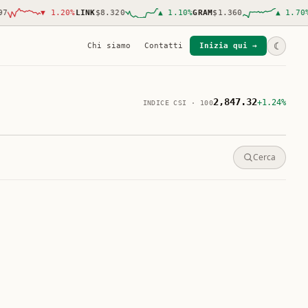
▼
1.20
%
LINK
$8.320
▲
1.10
%
GRAM
$1.360
▲
1.70
%
AVAX
$
☾
Chi siamo
Contatti
Inizia qui →
2,847.32
+1.24%
INDICE CSI · 100
Cerca