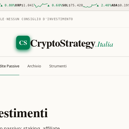
0
%
XRP
$1.041
▲
0.60
%
SOL
$75.420
▲
2.40
%
ADA
$0.1997
ALE
·
NESSUN CONSIGLIO D'INVESTIMENTO
CryptoStrategy
CS
.Italia
ite Passive
Archivio
Strumenti
estimenti
o passivo: staking, affiliate