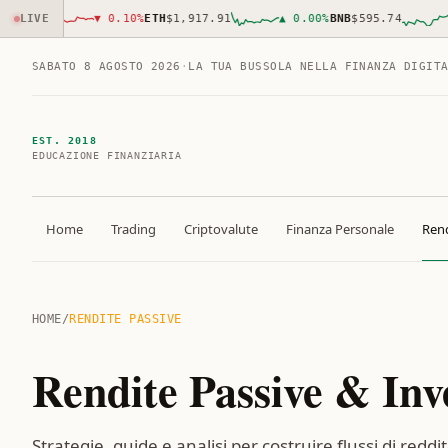
0
LIVE
▼
0.10
%
ETH
$1,917.91
▲
0.00
%
BNB
$595.74
▲
0.8
SABATO 8 AGOSTO 2026
·
LA TUA BUSSOLA NELLA FINANZA DIGIT
EST. 2018
EDUCAZIONE FINANZIARIA
Home
Trading
Criptovalute
Finanza Personale
Rend
HOME
/
RENDITE PASSIVE
Rendite Passive & Inv
Strategie, guide e analisi per costruire flussi di reddit