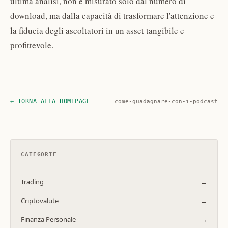
ultima analisi, non è misurato solo dal numero di
download, ma dalla capacità di trasformare l'attenzione e
la fiducia degli ascoltatori in un asset tangibile e
profittevole.
← TORNA ALLA HOMEPAGE
come-guadagnare-con-i-podcast
CATEGORIE
Trading
→
Criptovalute
→
Finanza Personale
→