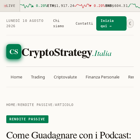
021.00
LIVE
▲
0.20
%
ETH
$1,917.24
▼
0.20
%
BNB
$604.31
LUNEDÌ 10 AGOSTO
Chi
Inizia
☾
Contatti
2026
siamo
qui →
CryptoStrategy
CS
.Italia
Home
Trading
Criptovalute
Finanza Personale
Rendit
HOME
/
RENDITE PASSIVE
/
ARTICOLO
RENDITE PASSIVE
Come Guadagnare con i Podcast: