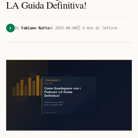
LA Guida Definitiva!
F
Di
Fabiano Ratta
📅
2023-08-04
⏱
5
min di lettura