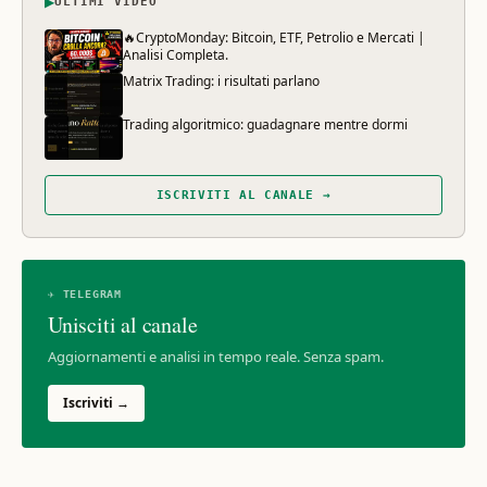
▶
ULTIMI VIDEO
🔥CryptoMonday: Bitcoin, ETF, Petrolio e Mercati |
Analisi Completa.
Matrix Trading: i risultati parlano
Trading algoritmico: guadagnare mentre dormi
ISCRIVITI AL CANALE →
✈ TELEGRAM
Unisciti al canale
Aggiornamenti e analisi in tempo reale. Senza spam.
Iscriviti →