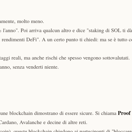
eramente, molto meno.
l'anno". Poi arriva qualcun altro e dice "staking di SOL ti dà
i rendimenti DeFi". A un certo punto ti chiedi: ma se è tutto c
taggi reali, ma anche rischi che spesso vengono sottovalutati.
tanno, senza venderti niente.
Proof 
cune blockchain dimostrano di essere sicure. Si chiama
ardano, Avalanche e decine di altre reti.
coin), queste blockchain chiedono ai partecipanti di "bloccare