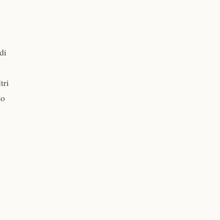
di
tri
to