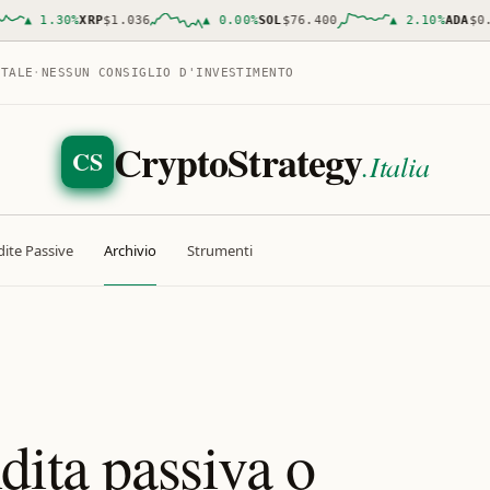
▲
1.30
%
XRP
$1.036
▲
0.00
%
SOL
$76.400
▲
2.10
%
ADA
$0.19
ITALE
·
NESSUN CONSIGLIO D'INVESTIMENTO
CryptoStrategy
CS
.Italia
ite Passive
Archivio
Strumenti
dita passiva o