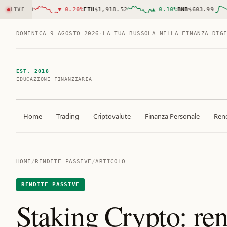
,897.00
LIVE
▼
0.20
%
ETH
$1,918.52
▲
0.10
%
BNB
$603.99
DOMENICA 9 AGOSTO 2026
·
LA TUA BUSSOLA NELLA FINANZA DIG
EST. 2018
EDUCAZIONE FINANZIARIA
Home
Trading
Criptovalute
Finanza Personale
Rend
HOME
/
RENDITE PASSIVE
/
ARTICOLO
RENDITE PASSIVE
Staking Crypto: ren