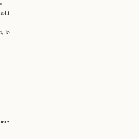
%
molti
o, lo
iere