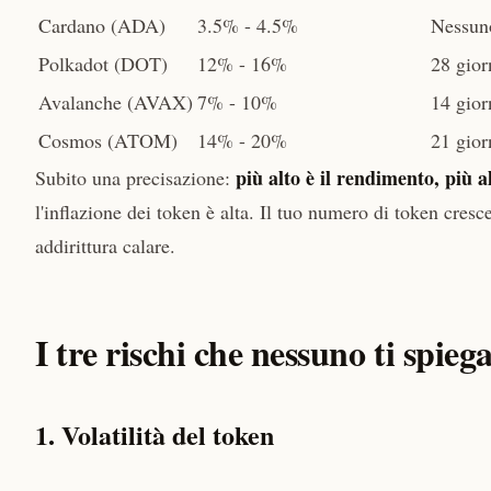
Cardano (ADA)
3.5% - 4.5%
Nessun
Polkadot (DOT)
12% - 16%
28 gior
Avalanche (AVAX)
7% - 10%
14 gior
Cosmos (ATOM)
14% - 20%
21 gior
più alto è il rendimento, più al
Subito una precisazione:
l'inflazione dei token è alta. Il tuo numero di token cresc
addirittura calare.
I tre rischi che nessuno ti spieg
1. Volatilità del token