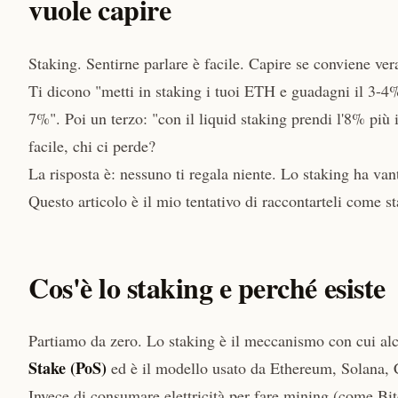
vuole capire
Staking. Sentirne parlare è facile. Capire se conviene v
Ti dicono "metti in staking i tuoi ETH e guadagni il 3-4% 
7%". Poi un terzo: "con il liquid staking prendi l'8% più 
facile, chi ci perde?
La risposta è: nessuno ti regala niente. Lo staking ha van
Questo articolo è il mio tentativo di raccontarteli come s
Cos'è lo staking e perché esiste
Partiamo da zero. Lo staking è il meccanismo con cui al
Stake (PoS)
ed è il modello usato da Ethereum, Solana, C
Invece di consumare elettricità per fare mining (come Bit