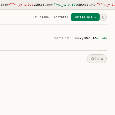
59
▼
1.90
%
LINK
$8.300
▲
0.50
%
GRAM
$1.340
▼
1.00
☾
Chi siamo
Contatti
Inizia qui →
2,847.32
+1.24%
INDICE CSI · 100
Cerca