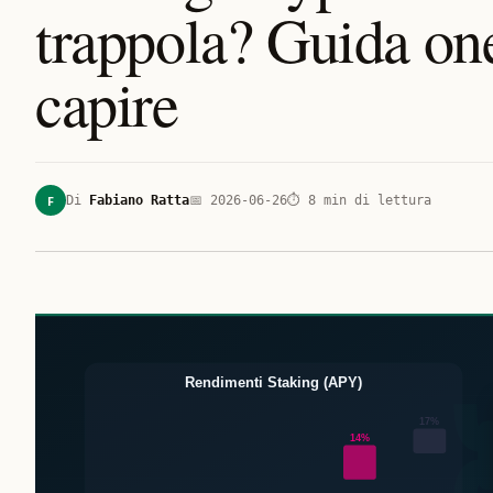
trappola? Guida one
capire
F
Di
Fabiano Ratta
📅
2026-06-26
⏱
8
min di lettura