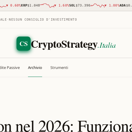
▼
0.60
%
XRP
$1.048
▼
1.60
%
SOL
$73.390
▼
1.00
%
ADA
$0.190
TALE
·
NESSUN CONSIGLIO D'INVESTIMENTO
CryptoStrategy
CS
.Italia
ite Passive
Archivio
Strumenti
n nel 2026: Funzion