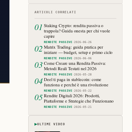
ARTICOLI CORRELATI
01
Staking Crypto: rendita passiva o
trappola? Guida onesta per chi vuole
capire
RENDITE PASSIVE
·
2026-06-26
02
Matrix Trading: guida pratica per
iniziare — budget, setup e primo ciclo
RENDITE PASSIVE
·
2026-06-06
03
Come Creare una Rendita Passiva:
Metodi Reali Testati nel 2026
RENDITE PASSIVE
·
2026-05-28
04
Deel ti paga in stablecoin: come
funziona e perché è una rivoluzione
RENDITE PASSIVE
·
2026-05-22
05
Rendite Digitali 2026: Prodotti,
Piattaforme e Strategie che Funzionano
RENDITE PASSIVE
·
2026-05-21
▶
ULTIMI VIDEO