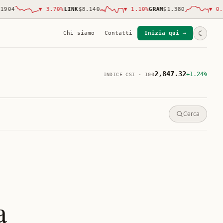
4
▼
3.70
%
LINK
$8.140
▼
1.10
%
GRAM
$1.380
▼
0.40
%
☾
Chi siamo
Contatti
Inizia qui →
2,847.32
+1.24%
INDICE CSI · 100
Cerca
a