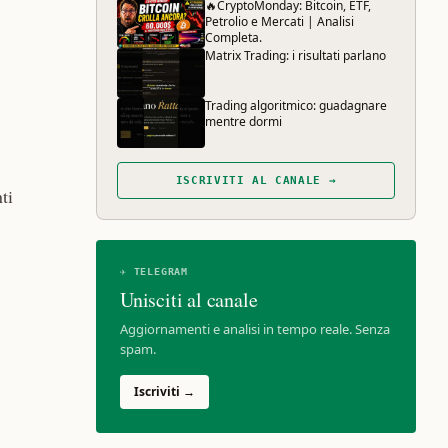
🔥CryptoMonday: Bitcoin, ETF,
Petrolio e Mercati | Analisi
Completa.
Matrix Trading: i risultati parlano
Trading algoritmico: guadagnare
mentre dormi
ISCRIVITI AL CANALE →
ti
✈ TELEGRAM
Unisciti al canale
Aggiornamenti e analisi in tempo reale. Senza
spam.
Iscriviti →