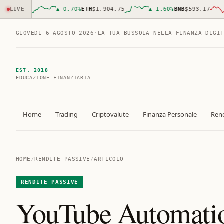
555.00
LIVE
▲
0.70
%
ETH
$1,904.75
▲
1.60
%
BNB
$593.17
GIOVEDÌ 6 AGOSTO 2026
·
LA TUA BUSSOLA NELLA FINANZA DIGI
EST. 2018
EDUCAZIONE FINANZIARIA
Home
Trading
Criptovalute
Finanza Personale
Rend
HOME
/
RENDITE PASSIVE
/
ARTICOLO
RENDITE PASSIVE
YouTube Automatio