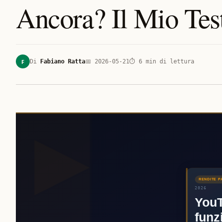
Ancora? Il Mio Tes
F
Di
Fabiano Ratta
📅
2026-05-21
⏱
6
min di lettura