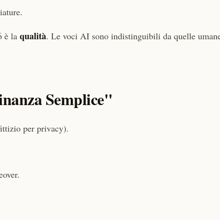
ature.
qualità
6 è la
. Le voci AI sono indistinguibili da quelle umane
inanza Semplice"
ttizio per privacy).
eover.