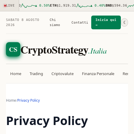
64,959.00
LIVE
▲
0.50
%
ETH
$1,919.31
▲
0.40
%
BNB
$594.36
SABATO 8 AGOSTO
Chi
Inizia qui
☾
Contatti
2026
siamo
→
CryptoStrategy
CS
.Italia
Home
Trading
Criptovalute
Finanza Personale
Rendit
Home
/
Privacy Policy
Privacy Policy