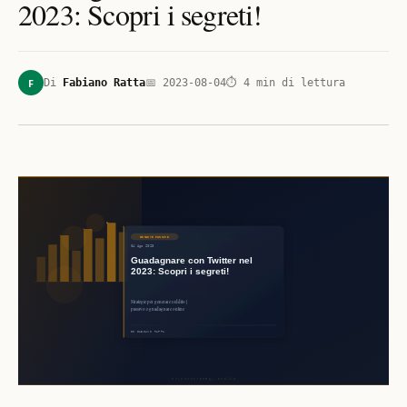
2023: Scopri i segreti!
F
Di
Fabiano Ratta
📅
2023-08-04
⏱
4
min di lettura