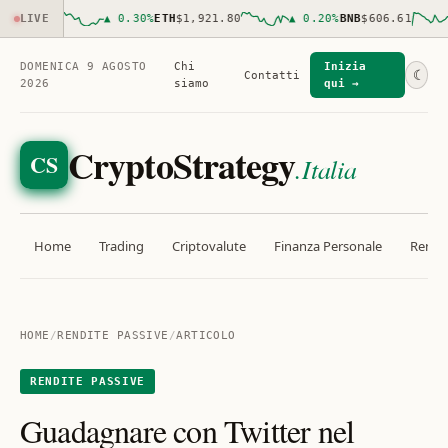
,171.00
LIVE
▲
0.30
%
ETH
$1,921.80
▲
0.20
%
BNB
$606.61
DOMENICA 9 AGOSTO
Chi
Inizia
☾
Contatti
2026
siamo
qui →
CryptoStrategy
CS
.Italia
Home
Trading
Criptovalute
Finanza Personale
Rendit
HOME
/
RENDITE PASSIVE
/
ARTICOLO
RENDITE PASSIVE
Guadagnare con Twitter nel