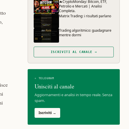
🔥CryptoMonday: Bitcoin, ETF,
Petrolio e Mercati | Analisi
Completa.
tto
Matrix Trading: i risultati parlano
o,
Trading algoritmico: guadagnare
mentre dormi
ISCRIVITI AL CANALE →
✈ TELEGRAM
isce
Unisciti al canale
ni
Aggiornamenti e analisi in tempo reale. Senza
spam.
ni
Iscriviti →