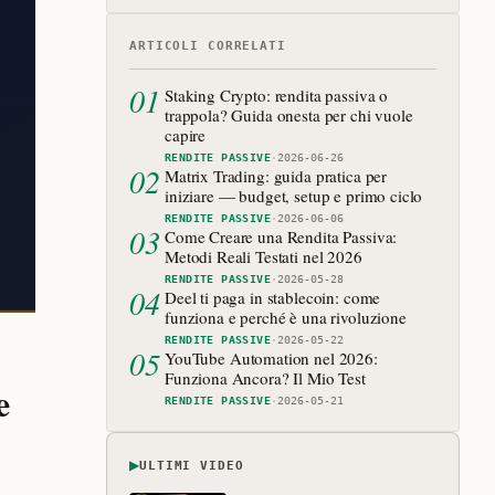
ARTICOLI CORRELATI
01
Staking Crypto: rendita passiva o
trappola? Guida onesta per chi vuole
capire
RENDITE PASSIVE
·
2026-06-26
02
Matrix Trading: guida pratica per
iniziare — budget, setup e primo ciclo
RENDITE PASSIVE
·
2026-06-06
03
Come Creare una Rendita Passiva:
Metodi Reali Testati nel 2026
RENDITE PASSIVE
·
2026-05-28
04
Deel ti paga in stablecoin: come
funziona e perché è una rivoluzione
RENDITE PASSIVE
·
2026-05-22
05
YouTube Automation nel 2026:
Funziona Ancora? Il Mio Test
e
RENDITE PASSIVE
·
2026-05-21
▶
ULTIMI VIDEO