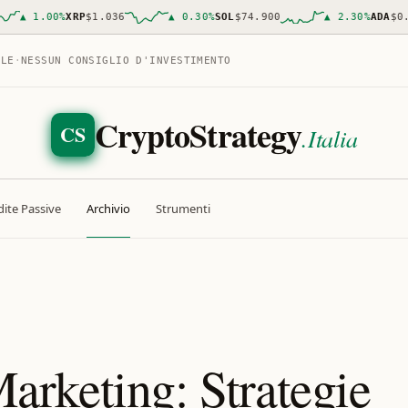
▲
1.00
%
XRP
$1.036
▲
0.30
%
SOL
$74.900
▲
2.30
%
ADA
$0.19
ALE
·
NESSUN CONSIGLIO D'INVESTIMENTO
CryptoStrategy
CS
.Italia
ite Passive
Archivio
Strumenti
rketing: Strategie