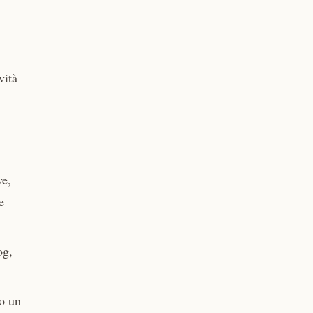
vità
ve,
e
og,
do un