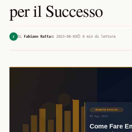
per il Successo
F
Di
Fabiano Ratta
📅
2023-08-03
⏱
6
min di lettura