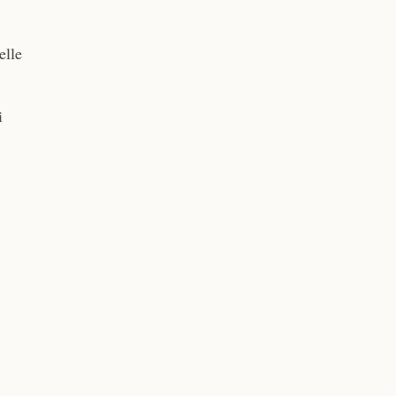
elle
i