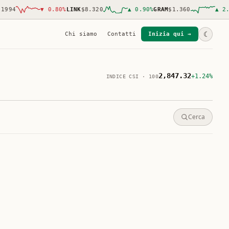
94
▼
0.80
%
LINK
$8.320
▲
0.90
%
GRAM
$1.360
▲
2.10
%
☾
Chi siamo
Contatti
Inizia qui →
2,847.32
+1.24%
INDICE CSI · 100
Cerca