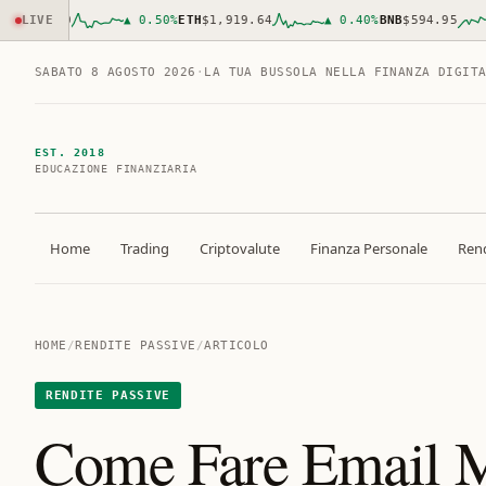
961.00
LIVE
▲
0.50
%
ETH
$1,919.64
▲
0.40
%
BNB
$594.95
SABATO 8 AGOSTO 2026
·
LA TUA BUSSOLA NELLA FINANZA DIGIT
EST. 2018
EDUCAZIONE FINANZIARIA
Home
Trading
Criptovalute
Finanza Personale
Rend
HOME
/
RENDITE PASSIVE
/
ARTICOLO
RENDITE PASSIVE
Come Fare Email Ma