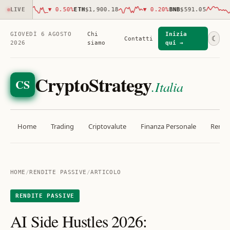
05.00
LIVE
▼
0.50
%
ETH
$1,900.18
▼
0.20
%
BNB
$591.05
▼
GIOVEDÌ 6 AGOSTO
Chi
Inizia
☾
Contatti
2026
siamo
qui →
CryptoStrategy
CS
.Italia
Home
Trading
Criptovalute
Finanza Personale
Rendit
HOME
/
RENDITE PASSIVE
/
ARTICOLO
RENDITE PASSIVE
AI Side Hustles 2026: