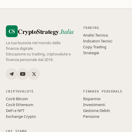
TRADING
CryptoStrategy
.Italia
CS
Analisi Tecnica
Indicatori Tecnici
La tua bussola nel mondo della
Copy Trading
finanza digitale.
Strategie
Educazione su trading, criptovalute e
finanza personale dal 2018.
CRIPTOVALUTE
FINANZA PERSONALE
Cos'è Bitcoin
Risparmio
Cos'è Ethereum
Investimenti
DeFi e NFT
Gestione Debiti
Exchange Crypto
Pensione
CHI SIAMO