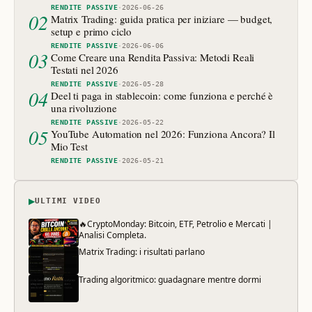
RENDITE PASSIVE
·
2026-06-26
02
Matrix Trading: guida pratica per iniziare — budget,
setup e primo ciclo
RENDITE PASSIVE
·
2026-06-06
03
Come Creare una Rendita Passiva: Metodi Reali
Testati nel 2026
RENDITE PASSIVE
·
2026-05-28
04
Deel ti paga in stablecoin: come funziona e perché è
una rivoluzione
RENDITE PASSIVE
·
2026-05-22
05
YouTube Automation nel 2026: Funziona Ancora? Il
Mio Test
RENDITE PASSIVE
·
2026-05-21
▶
ULTIMI VIDEO
🔥CryptoMonday: Bitcoin, ETF, Petrolio e Mercati |
Analisi Completa.
Matrix Trading: i risultati parlano
Trading algoritmico: guadagnare mentre dormi