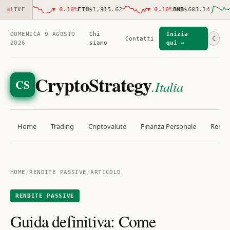
875.00
LIVE
▼
0.10
%
ETH
$1,915.62
▼
0.10
%
BNB
$603.14
DOMENICA 9 AGOSTO
Chi
Inizia
☾
Contatti
2026
siamo
qui →
CryptoStrategy
CS
.Italia
Home
Trading
Criptovalute
Finanza Personale
Rendit
HOME
/
RENDITE PASSIVE
/
ARTICOLO
RENDITE PASSIVE
Guida definitiva: Come