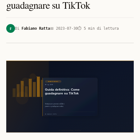
guadagnare su TikTok
F
Di
Fabiano Ratta
📅
2023-07-30
⏱
5
min di lettura