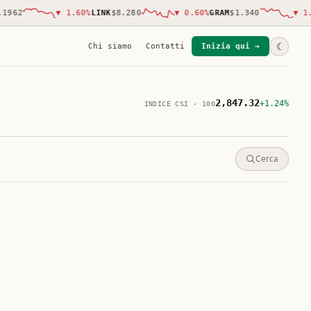
62
▼
1.60
%
LINK
$8.280
▼
0.60
%
GRAM
$1.340
▼
1.90
☾
Chi siamo
Contatti
Inizia qui →
2,847.32
+1.24%
INDICE CSI · 100
Cerca