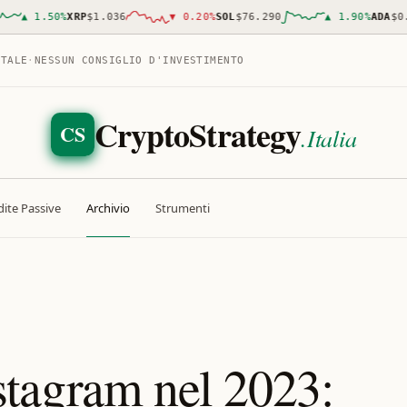
▲
1.50
%
XRP
$1.036
▼
0.20
%
SOL
$76.290
▲
1.90
%
ADA
$0.19
ITALE
·
NESSUN CONSIGLIO D'INVESTIMENTO
CryptoStrategy
CS
.Italia
ite Passive
Archivio
Strumenti
tagram nel 2023: