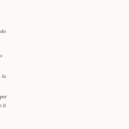
ndo
o
 la
 per
 il