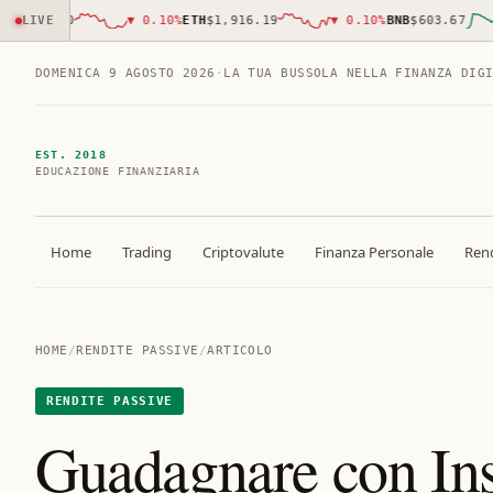
,891.00
LIVE
▼
0.10
%
ETH
$1,916.19
▼
0.10
%
BNB
$603.67
DOMENICA 9 AGOSTO 2026
·
LA TUA BUSSOLA NELLA FINANZA DIG
EST. 2018
EDUCAZIONE FINANZIARIA
Home
Trading
Criptovalute
Finanza Personale
Rend
HOME
/
RENDITE PASSIVE
/
ARTICOLO
RENDITE PASSIVE
Guadagnare con Ins