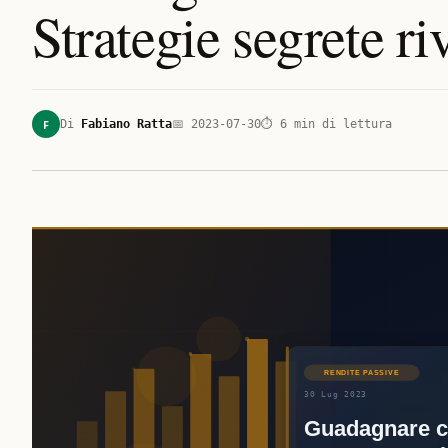
Strategie segrete ri
F
Di
Fabiano Ratta
📅
2023-07-30
⏱
6
min di lettura