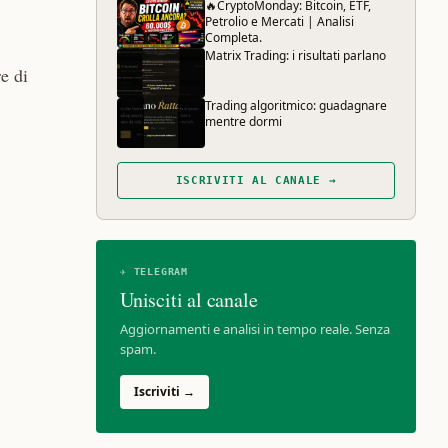
🔥CryptoMonday: Bitcoin, ETF,
Petrolio e Mercati | Analisi
Completa.
Matrix Trading: i risultati parlano
re di
Trading algoritmico: guadagnare
mentre dormi
ISCRIVITI AL CANALE →
✈ TELEGRAM
Unisciti al canale
Aggiornamenti e analisi in tempo reale. Senza
spam.
Iscriviti →