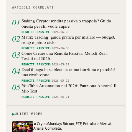
ARTICOLI CORRELATI
01
Staking Crypto: rendita passiva o trappola? Guida
onesta per chi vuole capire
RENDITE PASSIVE
·
2026-06-26
02
Matrix Trading: guida pratica per iniziare — budget,
setup e primo ciclo
RENDITE PASSIVE
·
2026-06-06
03
Come Creare una Rendita Passiva: Metodi Reali
Testati nel 2026
RENDITE PASSIVE
·
2026-05-28
04
Deel ti paga in stablecoin: come funziona e perché è
una rivoluzione
RENDITE PASSIVE
·
2026-05-22
05
YouTube Automation nel 2026: Funziona Ancora? Il
Mio Test
RENDITE PASSIVE
·
2026-05-21
▶
ULTIMI VIDEO
🔥CryptoMonday: Bitcoin, ETF, Petrolio e Mercati |
Analisi Completa.