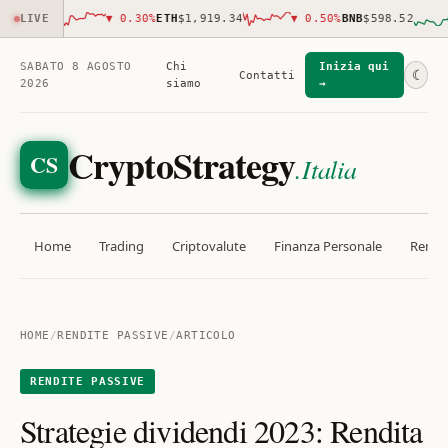
,991.00
LIVE
▼
0.30
%
ETH
$1,919.34
▼
0.50
%
BNB
$598.52
SABATO 8 AGOSTO
Chi
Inizia qui
☾
Contatti
2026
siamo
→
CryptoStrategy
CS
.Italia
Home
Trading
Criptovalute
Finanza Personale
Rendit
HOME
/
RENDITE PASSIVE
/
ARTICOLO
RENDITE PASSIVE
Strategie dividendi 2023: Rendita