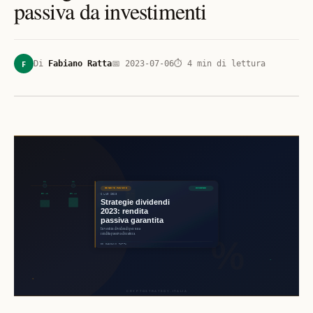
passiva da investimenti
F
Di
Fabiano Ratta
📅
2023-07-06
⏱
4
min di lettura