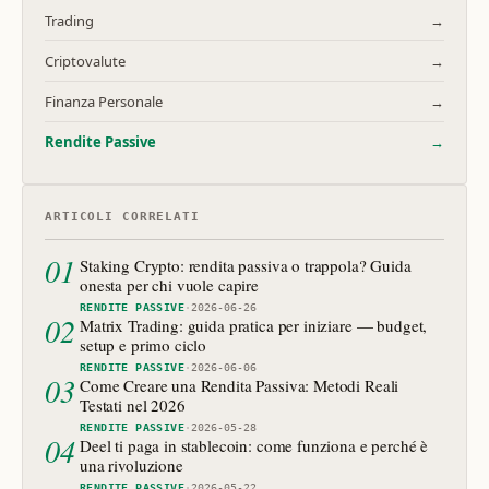
Trading
→
Criptovalute
→
Finanza Personale
→
Rendite Passive
→
ARTICOLI CORRELATI
01
Staking Crypto: rendita passiva o trappola? Guida
onesta per chi vuole capire
RENDITE PASSIVE
·
2026-06-26
02
Matrix Trading: guida pratica per iniziare — budget,
setup e primo ciclo
RENDITE PASSIVE
·
2026-06-06
03
Come Creare una Rendita Passiva: Metodi Reali
Testati nel 2026
RENDITE PASSIVE
·
2026-05-28
04
Deel ti paga in stablecoin: come funziona e perché è
una rivoluzione
RENDITE PASSIVE
·
2026-05-22