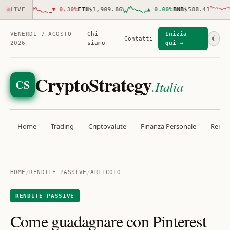
579.00
LIVE
▼
0.30
%
ETH
$1,909.86
▲
0.00
%
BNB
$588.41
VENERDÌ 7 AGOSTO
Chi
Inizia
☾
Contatti
2026
siamo
qui →
CryptoStrategy
CS
.Italia
Home
Trading
Criptovalute
Finanza Personale
Rendit
HOME
/
RENDITE PASSIVE
/
ARTICOLO
RENDITE PASSIVE
Come guadagnare con Pinterest