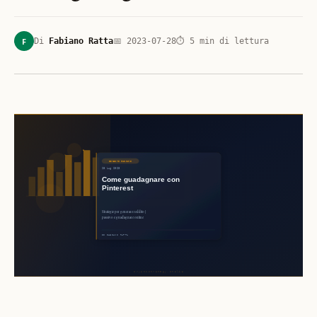
F
Di
Fabiano Ratta
📅
2023-07-28
⏱
5
min di lettura