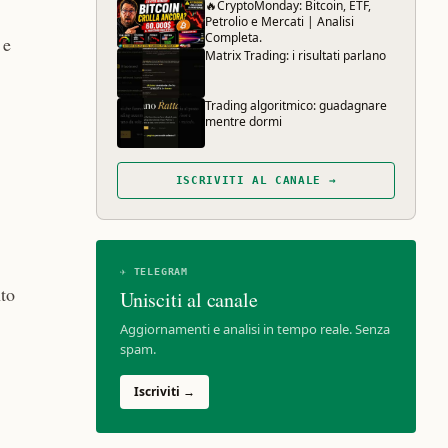
🔥CryptoMonday: Bitcoin, ETF,
Petrolio e Mercati | Analisi
Completa.
 e
Matrix Trading: i risultati parlano
Trading algoritmico: guadagnare
mentre dormi
ISCRIVITI AL CANALE →
✈ TELEGRAM
nto
Unisciti al canale
Aggiornamenti e analisi in tempo reale. Senza
spam.
Iscriviti →