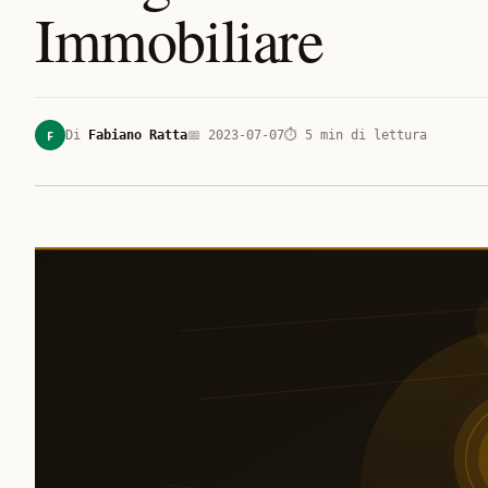
Immobiliare
F
Di
Fabiano Ratta
📅
2023-07-07
⏱
5
min di lettura