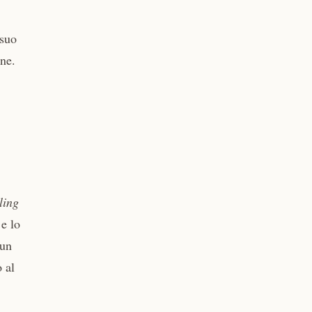
 suo
one.
ling
 e lo
 un
 al