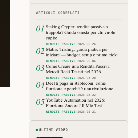
ARTICOLI CORRELATI
01
Staking Crypto: rendita passiva o
trappola? Guida onesta per chi vuole
capire
RENDITE PASSIVE
·
2026-06-26
02
Matrix Trading: guida pratica per
iniziare — budget, setup e primo ciclo
RENDITE PASSIVE
·
2026-06-06
03
Come Creare una Rendita Passiva:
Metodi Reali Testati nel 2026
RENDITE PASSIVE
·
2026-05-28
04
Deel ti paga in stablecoin: come
funziona e perché è una rivoluzione
RENDITE PASSIVE
·
2026-05-22
05
YouTube Automation nel 2026:
Funziona Ancora? Il Mio Test
RENDITE PASSIVE
·
2026-05-21
▶
ULTIMI VIDEO