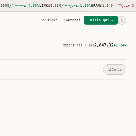
08
▲
4.60
%
LINK
$8.250
▲
1.60
%
GRAM
$1.340
▼
3.20
☾
Chi siamo
Contatti
Inizia qui →
2,847.32
+1.24%
INDICE CSI · 100
Cerca