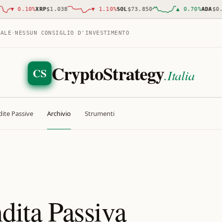
▼
0.10
%
XRP
$1.038
▼
1.10
%
SOL
$73.850
▲
0.70
%
ADA
$0.20
TALE
·
NESSUN CONSIGLIO D'INVESTIMENTO
CryptoStrategy
CS
.Italia
ite Passive
Archivio
Strumenti
ndita Passiva