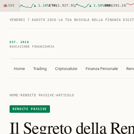
,179.00
LIVE
▲
1.10
%
ETH
$1,927.91
▲
1.50
%
BNB
$591.26
VENERDÌ 7 AGOSTO 2026
·
LA TUA BUSSOLA NELLA FINANZA DIGI
EST. 2018
EDUCAZIONE FINANZIARIA
Home
Trading
Criptovalute
Finanza Personale
Rend
HOME
/
RENDITE PASSIVE
/
ARTICOLO
RENDITE PASSIVE
Il Segreto della Re