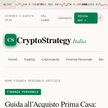
,417.00
LIVE
▼
0.50
%
ETH
$1,905.66
▼
0.40
%
BNB
$591.02
GIOVEDÌ 6 AGOSTO
Chi
Inizia
☾
Contatti
2026
siamo
qui →
CryptoStrategy
CS
.Italia
Home
Trading
Criptovalute
Finanza Personale
Rendit
HOME
/
FINANZA PERSONALE
/
ARTICOLO
FINANZA PERSONALE
Guida all’Acquisto Prima Casa: