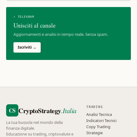
✈ TELEGRAM
Unisciti al canale
Aggiornamenti e analisi in tempo reale. Senza spam.
Iscriviti →
TRADING
CryptoStrategy
.Italia
CS
Analisi Tecnica
Indicatori Tecnici
La tua bussola nel mondo della
Copy Trading
finanza digitale.
Strategie
Educazione su trading, criptovalute e