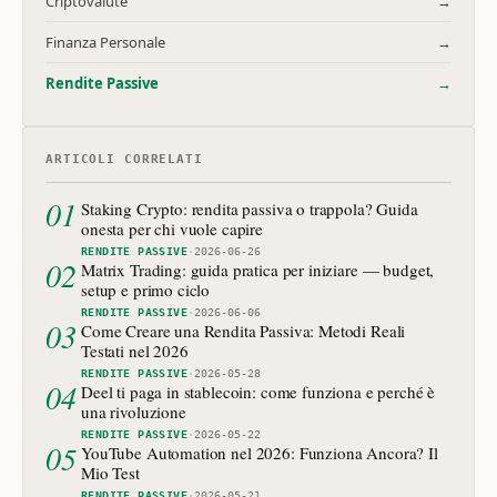
Criptovalute
→
Finanza Personale
→
Rendite Passive
→
ARTICOLI CORRELATI
01
Staking Crypto: rendita passiva o trappola? Guida
onesta per chi vuole capire
RENDITE PASSIVE
·
2026-06-26
02
Matrix Trading: guida pratica per iniziare — budget,
setup e primo ciclo
RENDITE PASSIVE
·
2026-06-06
03
Come Creare una Rendita Passiva: Metodi Reali
Testati nel 2026
RENDITE PASSIVE
·
2026-05-28
04
Deel ti paga in stablecoin: come funziona e perché è
una rivoluzione
RENDITE PASSIVE
·
2026-05-22
05
YouTube Automation nel 2026: Funziona Ancora? Il
Mio Test
RENDITE PASSIVE
·
2026-05-21