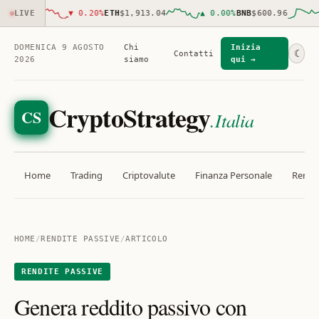
66.00
LIVE
▼
0.20
%
ETH
$1,913.04
▲
0.00
%
BNB
$600.96
▲
DOMENICA 9 AGOSTO
Chi
Inizia
☾
Contatti
2026
siamo
qui →
CryptoStrategy
CS
.Italia
Home
Trading
Criptovalute
Finanza Personale
Rendit
HOME
/
RENDITE PASSIVE
/
ARTICOLO
RENDITE PASSIVE
Genera reddito passivo con