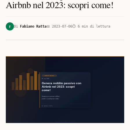
Airbnb nel 2023: scopri come!
F
Di
Fabiano Ratta
📅
2023-07-06
⏱
6
min di lettura