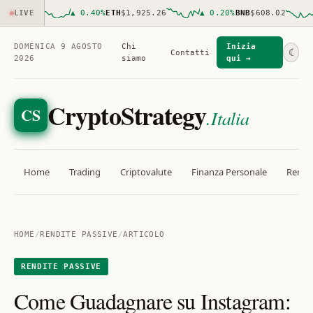
193.00
LIVE
▲
0.40
%
ETH
$1,925.26
▲
0.20
%
BNB
$608.02
DOMENICA 9 AGOSTO
Chi
Inizia
☾
Contatti
2026
siamo
qui →
CryptoStrategy
CS
.Italia
Home
Trading
Criptovalute
Finanza Personale
Rendit
HOME
/
RENDITE PASSIVE
/
ARTICOLO
RENDITE PASSIVE
Come Guadagnare su Instagram: