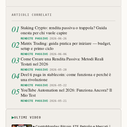
ARTICOLI CORRELATI
01
Staking Crypto: rendita passiva o trappola? Guida
onesta per chi vuole capire
RENDITE PASSIVE
·
2026-06-26
02
Matrix Trading: guida pratica per iniziare — budget,
setup e primo ciclo
RENDITE PASSIVE
·
2026-06-06
03
Come Creare una Rendita Passiva: Metodi Reali
Testati nel 2026
RENDITE PASSIVE
·
2026-05-28
04
Deel ti paga in stablecoin: come funziona e perché è
una rivoluzione
RENDITE PASSIVE
·
2026-05-22
05
YouTube Automation nel 2026: Funziona Ancora? Il
Mio Test
RENDITE PASSIVE
·
2026-05-21
▶
ULTIMI VIDEO
🔥CryptoMonday: Bitcoin, ETF, Petrolio e Mercati |