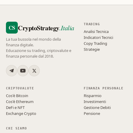
TRADING
CryptoStrategy
.Italia
CS
Analisi Tecnica
Indicatori Tecnici
La tua bussola nel mondo della
Copy Trading
finanza digitale.
Strategie
Educazione su trading, criptovalute e
finanza personale dal 2018.
CRIPTOVALUTE
FINANZA PERSONALE
Cos'è Bitcoin
Risparmio
Cos'è Ethereum
Investimenti
DeFi e NFT
Gestione Debiti
Exchange Crypto
Pensione
CHI SIAMO