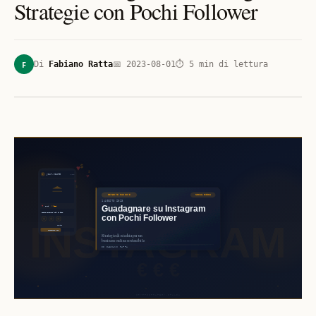
Strategie con Pochi Follower
F
Di
Fabiano Ratta
📅
2023-08-01
⏱
5
min di lettura