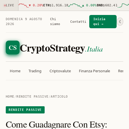
791.00
LIVE
▼
0.20
%
ETH
$1,916.18
▲
0.00
%
BNB
$602.41
DOMENICA 9 AGOSTO
Chi
Inizia
☾
Contatti
2026
siamo
qui →
CryptoStrategy
CS
.Italia
Home
Trading
Criptovalute
Finanza Personale
Rendit
HOME
/
RENDITE PASSIVE
/
ARTICOLO
RENDITE PASSIVE
Come Guadagnare Con Etsy: