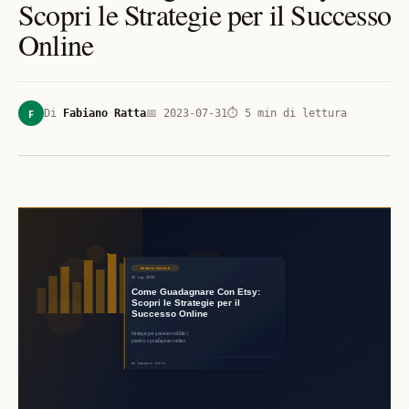
Scopri le Strategie per il Successo
Online
F
Di
Fabiano Ratta
📅
2023-07-31
⏱
5
min di lettura