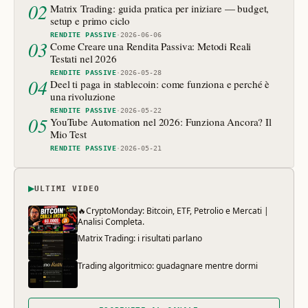
02
Matrix Trading: guida pratica per iniziare — budget,
setup e primo ciclo
RENDITE PASSIVE
·
2026-06-06
03
Come Creare una Rendita Passiva: Metodi Reali
Testati nel 2026
RENDITE PASSIVE
·
2026-05-28
04
Deel ti paga in stablecoin: come funziona e perché è
una rivoluzione
RENDITE PASSIVE
·
2026-05-22
05
YouTube Automation nel 2026: Funziona Ancora? Il
Mio Test
RENDITE PASSIVE
·
2026-05-21
▶
ULTIMI VIDEO
🔥CryptoMonday: Bitcoin, ETF, Petrolio e Mercati |
Analisi Completa.
Matrix Trading: i risultati parlano
Trading algoritmico: guadagnare mentre dormi