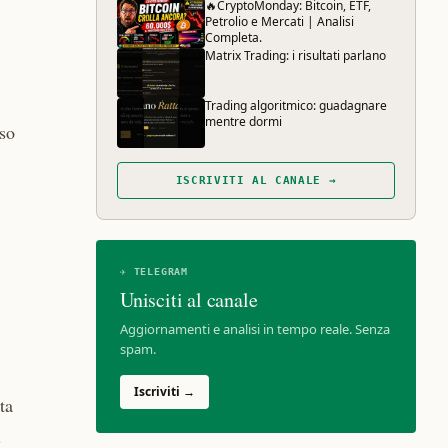
🔥CryptoMonday: Bitcoin, ETF,
Petrolio e Mercati | Analisi
Completa.
Matrix Trading: i risultati parlano
Trading algoritmico: guadagnare
mentre dormi
sso
ISCRIVITI AL CANALE →
✈ TELEGRAM
Unisciti al canale
Aggiornamenti e analisi in tempo reale. Senza
spam.
Iscriviti →
ta
i