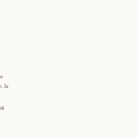
te
, la
di