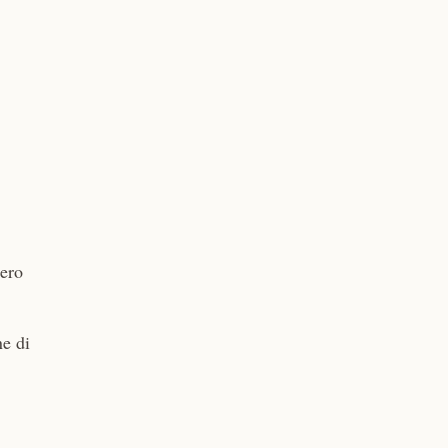
tero
ne di