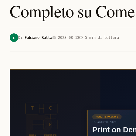
Completo su Come
F
Di
Fabiano Ratta
📅
2023-08-13
⏱
5
min di lettura