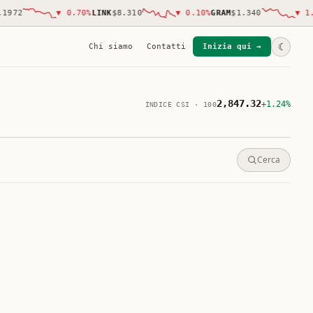
72
▼
0.70
%
LINK
$8.310
▼
0.10
%
GRAM
$1.340
▼
1.80
☾
Chi siamo
Contatti
Inizia qui →
2,847.32
+1.24%
INDICE CSI · 100
Cerca