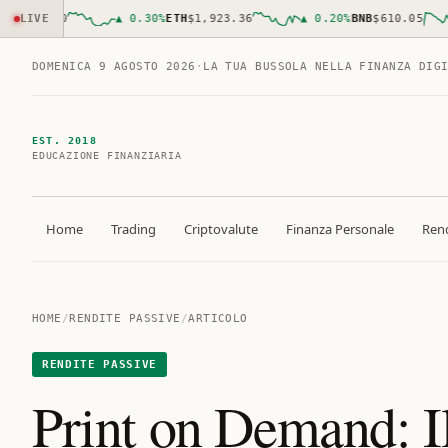
,177.00
LIVE
▲
0.30
%
ETH
$1,923.36
▲
0.20
%
BNB
$610.05
DOMENICA 9 AGOSTO 2026
·
LA TUA BUSSOLA NELLA FINANZA DIG
EST. 2018
EDUCAZIONE FINANZIARIA
Home
Trading
Criptovalute
Finanza Personale
Rend
HOME
/
RENDITE PASSIVE
/
ARTICOLO
RENDITE PASSIVE
Print on Demand: 