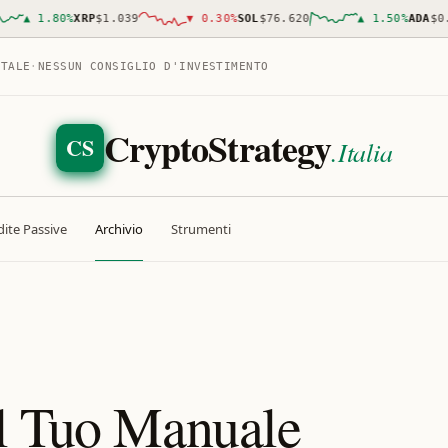
▲
1.80
%
XRP
$1.039
▼
0.30
%
SOL
$76.620
▲
1.50
%
ADA
$0.19
ITALE
·
NESSUN CONSIGLIO D'INVESTIMENTO
CryptoStrategy
CS
.Italia
ite Passive
Archivio
Strumenti
Il Tuo Manuale