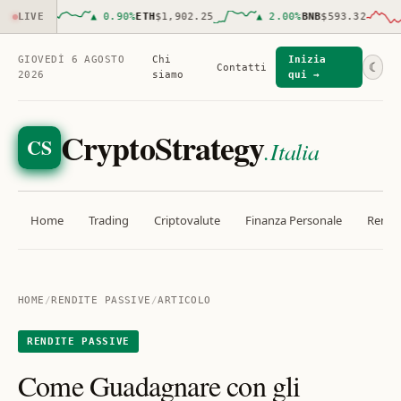
562.00
LIVE
▲
0.90
%
ETH
$1,902.25
▲
2.00
%
BNB
$593.32
GIOVEDÌ 6 AGOSTO
Chi
Inizia
☾
Contatti
2026
siamo
qui →
CryptoStrategy
CS
.Italia
Home
Trading
Criptovalute
Finanza Personale
Rendit
HOME
/
RENDITE PASSIVE
/
ARTICOLO
RENDITE PASSIVE
Come Guadagnare con gli