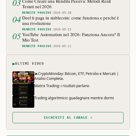
03
Come Creare una Rendita Passiva: Metodi Reali
Testati nel 2026
RENDITE PASSIVE
·
2026-05-28
04
Deel ti paga in stablecoin: come funziona e perché è
una rivoluzione
RENDITE PASSIVE
·
2026-05-22
05
YouTube Automation nel 2026: Funziona Ancora? Il
Mio Test
RENDITE PASSIVE
·
2026-05-21
▶
ULTIMI VIDEO
🔥CryptoMonday: Bitcoin, ETF, Petrolio e Mercati |
Analisi Completa.
Matrix Trading: i risultati parlano
Trading algoritmico: guadagnare mentre dormi
ISCRIVITI AL CANALE →