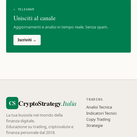
✈ TELEGRAM
Unisciti al canale
Aggiornamenti e analisi in tempo reale. Senza spam.
Iscriviti →
TRADING
CryptoStrategy
.Italia
CS
Analisi Tecnica
Indicatori Tecnici
La tua bussola nel mondo della
Copy Trading
finanza digitale.
Strategie
Educazione su trading, criptovalute e
finanza personale dal 2018.