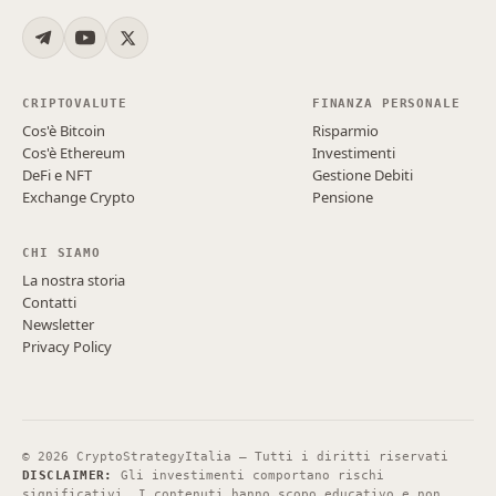
CRIPTOVALUTE
FINANZA PERSONALE
Cos'è Bitcoin
Risparmio
Cos'è Ethereum
Investimenti
DeFi e NFT
Gestione Debiti
Exchange Crypto
Pensione
CHI SIAMO
La nostra storia
Contatti
Newsletter
Privacy Policy
©
2026
CryptoStrategyItalia — Tutti i diritti riservati
DISCLAIMER:
Gli investimenti comportano rischi
significativi. I contenuti hanno scopo educativo e non