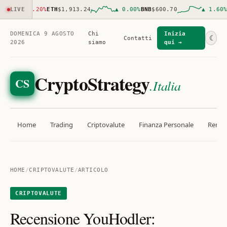
▼
LIVE
0.20
%
ETH
$1,913.24
▲
0.00
%
BNB
$600.70
▲
1.60
%
XRP
DOMENICA 9 AGOSTO
Chi
Inizia
☾
Contatti
2026
siamo
qui →
CryptoStrategy
CS
.Italia
Home
Trading
Criptovalute
Finanza Personale
Rendit
HOME
/
CRIPTOVALUTE
/
ARTICOLO
CRIPTOVALUTE
Recensione YouHodler: