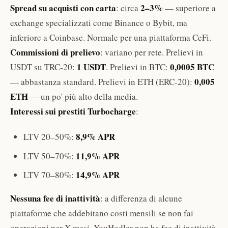
Spread su acquisti con carta
2–3%
: circa
— superiore a
exchange specializzati come Binance o Bybit, ma
inferiore a Coinbase. Normale per una piattaforma CeFi.
Commissioni di prelievo
: variano per rete. Prelievi in
1 USDT
0,0005 BTC
USDT su TRC-20:
. Prelievi in BTC:
0,005
— abbastanza standard. Prelievi in ETH (ERC-20):
ETH
— un po' più alto della media.
Interessi sui prestiti Turbocharge
:
8,9% APR
LTV 20–50%:
11,9% APR
LTV 50–70%:
14,9% APR
LTV 70–80%:
Nessuna fee di inattività
: a differenza di alcune
piattaforme che addebitano costi mensili se non fai
operazioni per X mesi, YouHodler non ha fee di inattività.