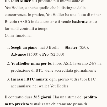
Cloud Miner
Il
è il prodotto più interessante di
YouHodler, e anche quello che li distingue dalla
concorrenza. In pratica, YouHodler ha una flotta di miner
hashrate
Bitcoin (ASIC) in data center e ti vende
sotto
forma di contratti a tempo.
Come funziona:
Scegli un piano
Starter
: hai 3 livelli —
($50),
Advance
Pro
($500) e
($2.500)
YouHodler mina per te
: i loro ASIC lavorano 24/7, la
produzione di BTC viene accreditata giornalmente
Incassi i BTC minati
: ogni giorno vedi i tuoi BTC
accumularsi nel wallet YouHodler
365 giorni
profitto
Il contratto dura
. Hai una stima del
netto previsto
visualizzata chiaramente prima di