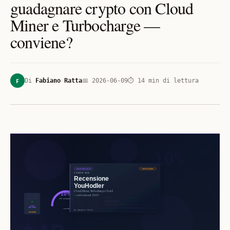
guadagnare crypto con Cloud
Miner e Turbocharge —
conviene?
F
Di
Fabiano Ratta
📅
2026-06-09
⏱
14
min di lettura