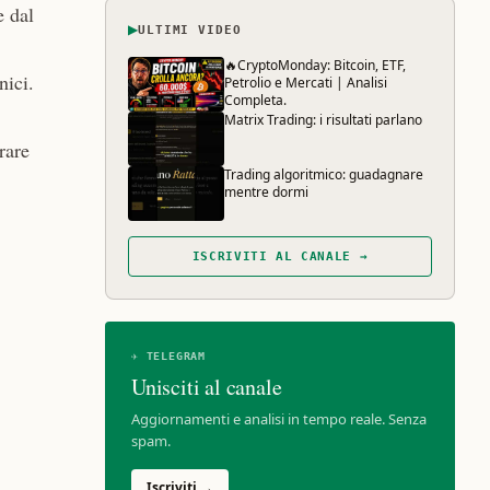
e dal
▶
ULTIMI VIDEO
🔥CryptoMonday: Bitcoin, ETF,
nici.
Petrolio e Mercati | Analisi
Completa.
Matrix Trading: i risultati parlano
rare
Trading algoritmico: guadagnare
mentre dormi
ISCRIVITI AL CANALE →
✈ TELEGRAM
Unisciti al canale
Aggiornamenti e analisi in tempo reale. Senza
spam.
Iscriviti →