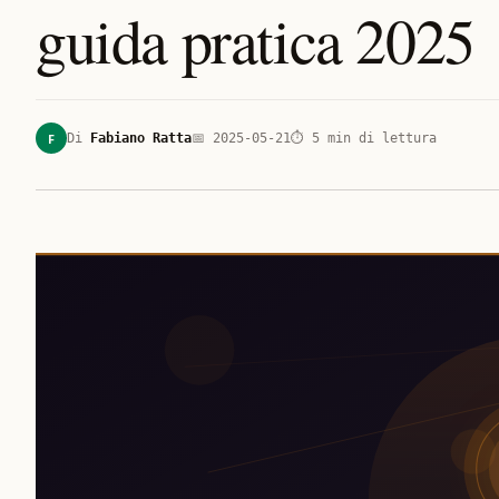
guida pratica 2025
F
Di
Fabiano Ratta
📅
2025-05-21
⏱
5
min di lettura