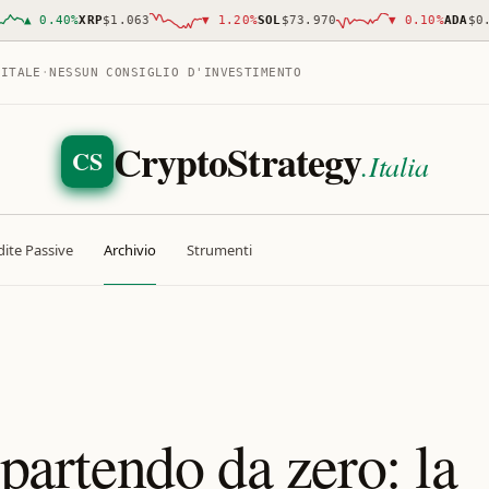
▲
0.40
%
XRP
$1.063
▼
1.20
%
SOL
$73.970
▼
0.10
%
ADA
$0.19
GITALE
·
NESSUN CONSIGLIO D'INVESTIMENTO
CryptoStrategy
CS
.Italia
ite Passive
Archivio
Strumenti
 partendo da zero: la