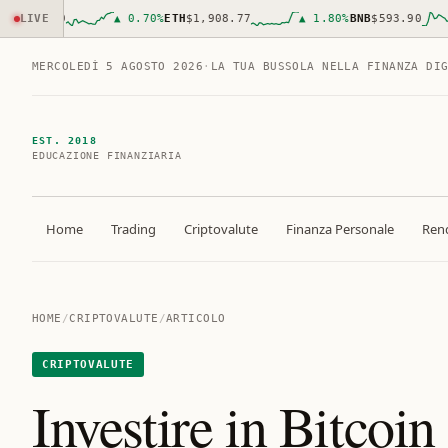
,660.00
LIVE
▲
0.70
%
ETH
$1,908.77
▲
1.80
%
BNB
$593.90
MERCOLEDÌ 5 AGOSTO 2026
·
LA TUA BUSSOLA NELLA FINANZA DI
EST. 2018
EDUCAZIONE FINANZIARIA
Home
Trading
Criptovalute
Finanza Personale
Rend
HOME
/
CRIPTOVALUTE
/
ARTICOLO
CRIPTOVALUTE
Investire in Bitcoin