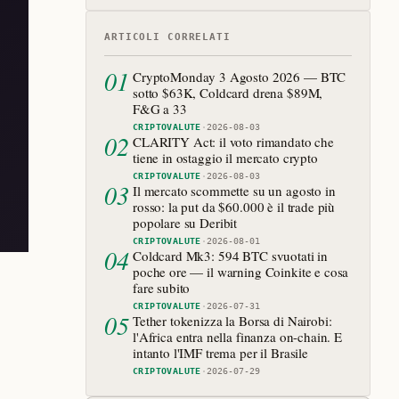
ARTICOLI CORRELATI
01
CryptoMonday 3 Agosto 2026 — BTC
sotto $63K, Coldcard drena $89M,
F&G a 33
CRIPTOVALUTE
·
2026-08-03
02
CLARITY Act: il voto rimandato che
tiene in ostaggio il mercato crypto
CRIPTOVALUTE
·
2026-08-03
03
Il mercato scommette su un agosto in
rosso: la put da $60.000 è il trade più
popolare su Deribit
CRIPTOVALUTE
·
2026-08-01
04
Coldcard Mk3: 594 BTC svuotati in
poche ore — il warning Coinkite e cosa
fare subito
CRIPTOVALUTE
·
2026-07-31
05
Tether tokenizza la Borsa di Nairobi:
l'Africa entra nella finanza on-chain. E
intanto l'IMF trema per il Brasile
CRIPTOVALUTE
·
2026-07-29