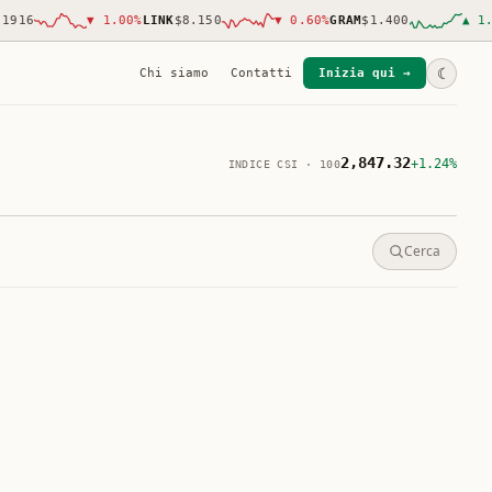
16
▼
1.00
%
LINK
$8.150
▼
0.60
%
GRAM
$1.400
▲
1.00
☾
Chi siamo
Contatti
Inizia qui →
2,847.32
+1.24%
INDICE CSI · 100
Cerca