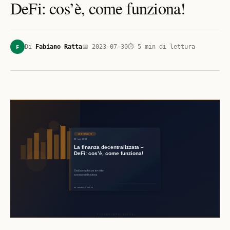
DeFi: cos’è, come funziona!
F
Di
Fabiano Ratta
📅
2023-07-30
⏱
5
min di lettura