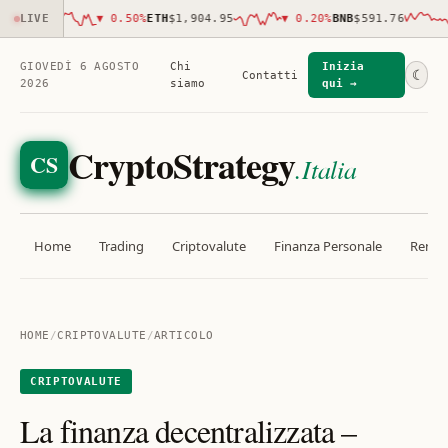
91.00
LIVE
▼
0.50
%
ETH
$1,904.95
▼
0.20
%
BNB
$591.76
▼
GIOVEDÌ 6 AGOSTO
Chi
Inizia
☾
Contatti
2026
siamo
qui →
CryptoStrategy
CS
.Italia
Home
Trading
Criptovalute
Finanza Personale
Rendit
HOME
/
CRIPTOVALUTE
/
ARTICOLO
CRIPTOVALUTE
La finanza decentralizzata –