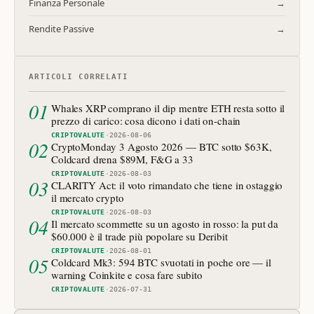
Finanza Personale
→
Rendite Passive
→
ARTICOLI CORRELATI
01
Whales XRP comprano il dip mentre ETH resta sotto il
prezzo di carico: cosa dicono i dati on-chain
CRIPTOVALUTE
·
2026-08-06
02
CryptoMonday 3 Agosto 2026 — BTC sotto $63K,
Coldcard drena $89M, F&G a 33
CRIPTOVALUTE
·
2026-08-03
03
CLARITY Act: il voto rimandato che tiene in ostaggio
il mercato crypto
CRIPTOVALUTE
·
2026-08-03
04
Il mercato scommette su un agosto in rosso: la put da
$60.000 è il trade più popolare su Deribit
CRIPTOVALUTE
·
2026-08-01
05
Coldcard Mk3: 594 BTC svuotati in poche ore — il
warning Coinkite e cosa fare subito
CRIPTOVALUTE
·
2026-07-31