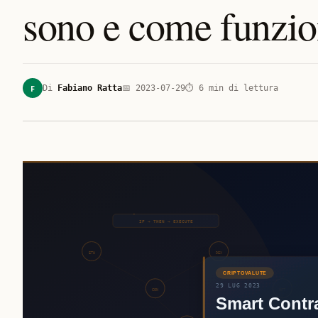
sono e come funzi
F
Di
Fabiano Ratta
📅
2023-07-29
⏱
6
min di lettura