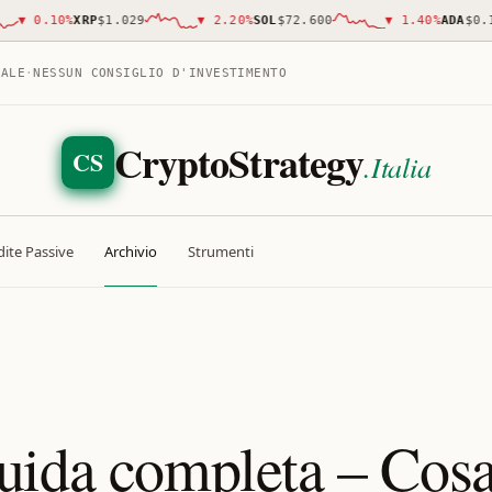
0.10
%
XRP
$1.029
▼
2.20
%
SOL
$72.600
▼
1.40
%
ADA
$0.199
TALE
·
NESSUN CONSIGLIO D'INVESTIMENTO
CryptoStrategy
CS
.Italia
ite Passive
Archivio
Strumenti
uida completa – Cos