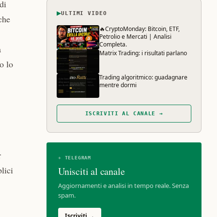
di
▶
ULTIMI VIDEO
che
🔥CryptoMonday: Bitcoin, ETF,
Petrolio e Mercati | Analisi
Completa.
a
Matrix Trading: i risultati parlano
o lo
Trading algoritmico: guadagnare
mentre dormi
ISCRIVITI AL CANALE →
r
✈ TELEGRAM
lici
Unisciti al canale
Aggiornamenti e analisi in tempo reale. Senza
spam.
Iscriviti →