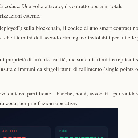
 codice. Una volta attivato, il contratto opera in totale
rizzazioni esterne.
eployed") sulla blockchain, il codice di uno smart contract n
e che i termini dell'accordo rimangano inviolabili per tutte le 
i proprietà di un'unica entità, ma sono distribuiti e replicati 
 censura e immuni da singoli punti di fallimento (single points o
nza da terze parti fidate—banche, notai, avvocati—per validar
i costi, tempi e frizioni operative.