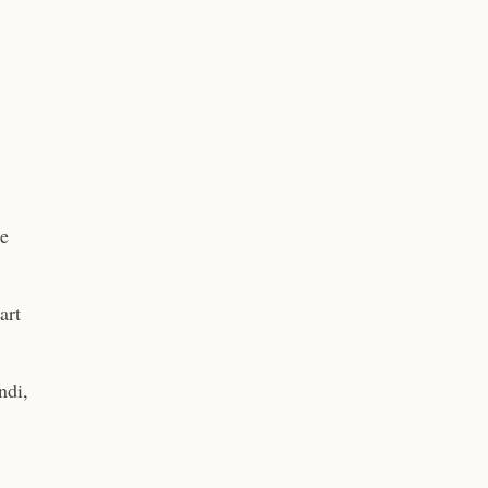
le
art
ndi,