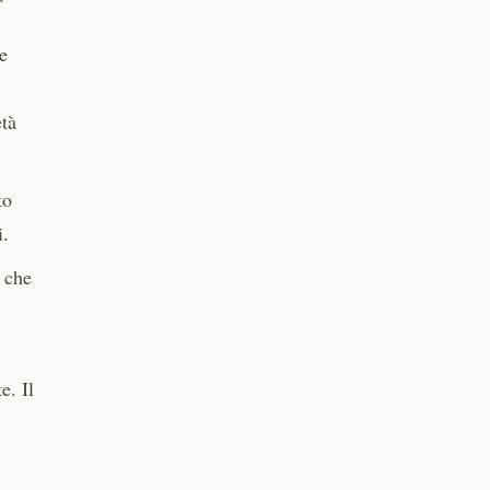
e
età
to
i.
 che
e. Il