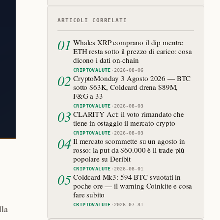
ARTICOLI CORRELATI
01
Whales XRP comprano il dip mentre
ETH resta sotto il prezzo di carico: cosa
dicono i dati on-chain
CRIPTOVALUTE
·
2026-08-06
02
CryptoMonday 3 Agosto 2026 — BTC
sotto $63K, Coldcard drena $89M,
F&G a 33
CRIPTOVALUTE
·
2026-08-03
03
CLARITY Act: il voto rimandato che
tiene in ostaggio il mercato crypto
CRIPTOVALUTE
·
2026-08-03
04
Il mercato scommette su un agosto in
rosso: la put da $60.000 è il trade più
popolare su Deribit
CRIPTOVALUTE
·
2026-08-01
05
Coldcard Mk3: 594 BTC svuotati in
poche ore — il warning Coinkite e cosa
fare subito
CRIPTOVALUTE
·
2026-07-31
lla