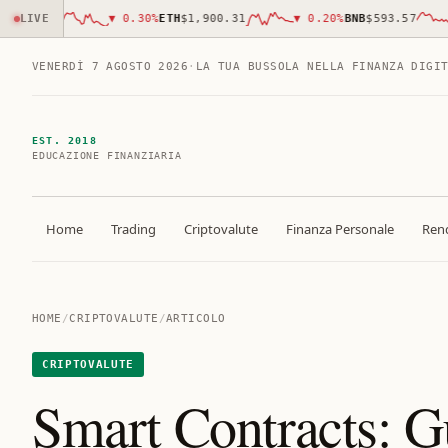
296.00
LIVE
▼
0.30
%
ETH
$1,900.31
▼
0.20
%
BNB
$593.57
▼
VENERDÌ 7 AGOSTO 2026
·
LA TUA BUSSOLA NELLA FINANZA DIGI
EST. 2018
EDUCAZIONE FINANZIARIA
Home
Trading
Criptovalute
Finanza Personale
Rend
HOME
/
CRIPTOVALUTE
/
ARTICOLO
CRIPTOVALUTE
Smart Contracts: G