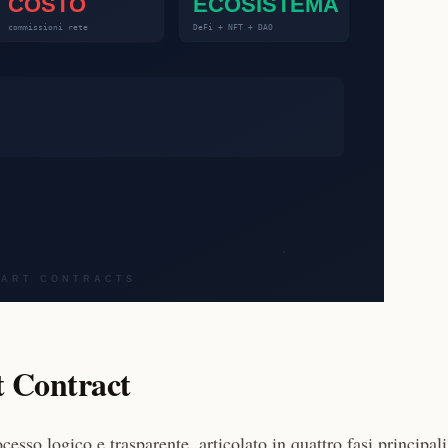
t Contract
esso logico e trasparente, articolato in quattro fasi principali