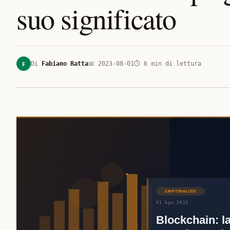
suo significato
F
Di
Fabiano Ratta
📅
2023-08-01
⏱
6
min di lettura