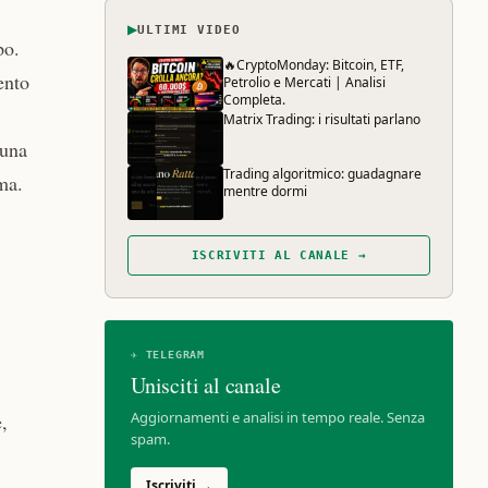
▶
ULTIMI VIDEO
po.
🔥CryptoMonday: Bitcoin, ETF,
ento
Petrolio e Mercati | Analisi
Completa.
Matrix Trading: i risultati parlano
 una
Trading algoritmico: guadagnare
ma.
mentre dormi
ISCRIVITI AL CANALE →
✈ TELEGRAM
Unisciti al canale
Aggiornamenti e analisi in tempo reale. Senza
,
spam.
Iscriviti →