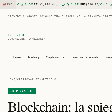
00
LIVE
▲
0.60
%
ETH
$1,910.44
▲
1.80
%
BNB
$596.26
▲
0.
GIOVEDÌ 6 AGOSTO 2026
·
LA TUA BUSSOLA NELLA FINANZA DIGI
EST. 2018
EDUCAZIONE FINANZIARIA
Home
Trading
Criptovalute
Finanza Personale
Rend
HOME
/
CRIPTOVALUTE
/
ARTICOLO
CRIPTOVALUTE
Blockchain: la spie