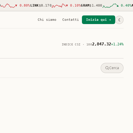
▼
0.80
%
LINK
$8.170
▼
0.10
%
GRAM
$1.400
▲
0.40
%
AVAX
☾
Chi siamo
Contatti
Inizia qui →
2,847.32
+1.24%
INDICE CSI · 100
Cerca