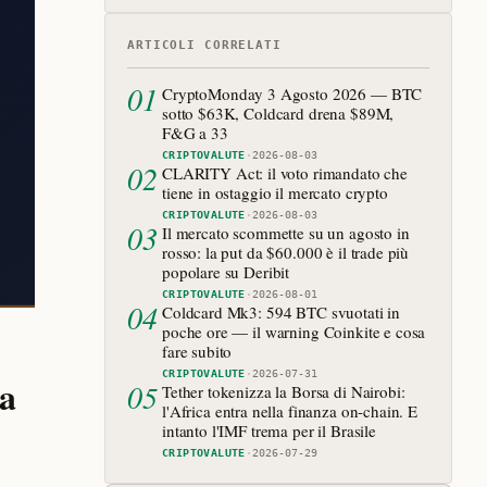
ARTICOLI CORRELATI
01
CryptoMonday 3 Agosto 2026 — BTC
sotto $63K, Coldcard drena $89M,
F&G a 33
CRIPTOVALUTE
·
2026-08-03
02
CLARITY Act: il voto rimandato che
tiene in ostaggio il mercato crypto
CRIPTOVALUTE
·
2026-08-03
03
Il mercato scommette su un agosto in
rosso: la put da $60.000 è il trade più
popolare su Deribit
CRIPTOVALUTE
·
2026-08-01
04
Coldcard Mk3: 594 BTC svuotati in
poche ore — il warning Coinkite e cosa
fare subito
CRIPTOVALUTE
·
2026-07-31
la
05
Tether tokenizza la Borsa di Nairobi:
l'Africa entra nella finanza on-chain. E
intanto l'IMF trema per il Brasile
CRIPTOVALUTE
·
2026-07-29