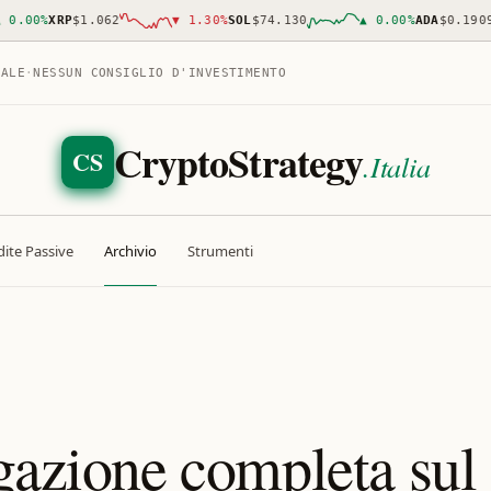
00
%
XRP
$1.062
▼
1.30
%
SOL
$74.130
▲
0.00
%
ADA
$0.1909
TALE
·
NESSUN CONSIGLIO D'INVESTIMENTO
CryptoStrategy
CS
.Italia
ite Passive
Archivio
Strumenti
gazione completa sul