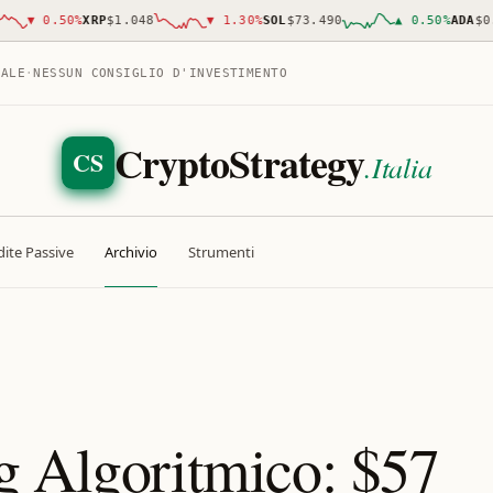
▼
0.50
%
XRP
$1.048
▼
1.30
%
SOL
$73.490
▲
0.50
%
ADA
$0.19
TALE
·
NESSUN CONSIGLIO D'INVESTIMENTO
CryptoStrategy
CS
.Italia
ite Passive
Archivio
Strumenti
g Algoritmico: $57