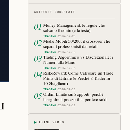
ARTICOLI CORRELATI
01
Money Management: le regole che
salvano il conto (e la testa)
TRADING
·
2026-07-23
02
Medie Mobili 50/200: il crossover che
separa i professionisti dai retail
TRADING
·
2026-07-18
03
Trading Algoritmico vs Discrezionale: i
Numeri alla Mano
TRADING
·
2026-07-16
04
Risk/Reward: Come Calcolare un Trade
Prima di Entrare (e Perché 8 Trader su
10 Sbagliano)
TRADING
·
2026-07-13
05
Ordini Limite sui Supporti: perché
inseguire il prezzo ti fa perdere soldi
AI
TRADING
·
2026-07-11
▶
ULTIMI VIDEO