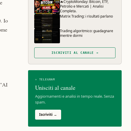
ie
🔥CryptoMonday: Bitcoin, ETF,
Petrolio e Mercati | Analisi
Completa.
Matrix Trading: i risultati parlano
. Io
come
Trading algoritmico: guadagnare
mentre dormi
ISCRIVITI AL CANALE →
✈ TELEGRAM
 "AI
Unisciti al canale
Aggiornamenti e analisi in tempo reale. Senza
spam.
Iscriviti →