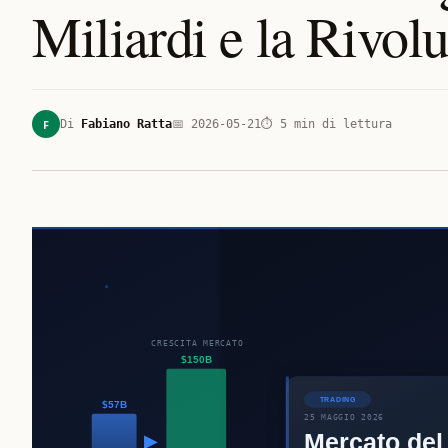
Miliardi e la Rivol
F
Di
Fabiano Ratta
📅
2026-05-21
⏱
5
min di lettura