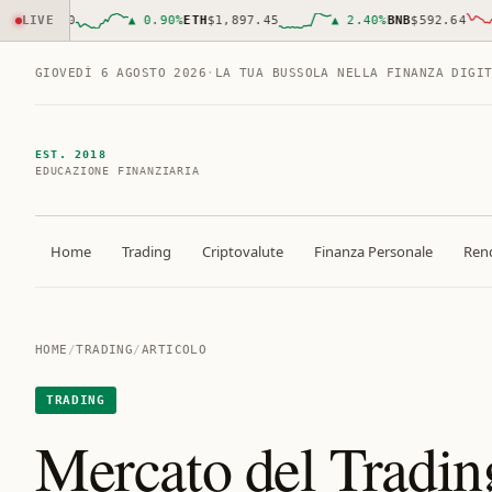
,501.00
LIVE
▲
0.90
%
ETH
$1,897.45
▲
2.40
%
BNB
$592.64
GIOVEDÌ 6 AGOSTO 2026
·
LA TUA BUSSOLA NELLA FINANZA DIGI
EST. 2018
EDUCAZIONE FINANZIARIA
Home
Trading
Criptovalute
Finanza Personale
Rend
HOME
/
TRADING
/
ARTICOLO
TRADING
Mercato del Tradin