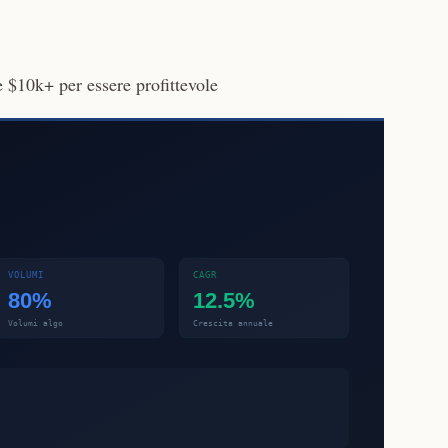
 $10k+ per essere profittevole