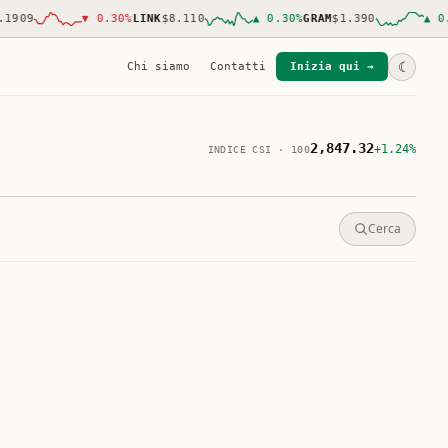
09
▼
0.30
%
LINK
$8.110
▲
0.30
%
GRAM
$1.390
▲
0.30
☾
Chi siamo
Contatti
Inizia qui →
2,847.32
+1.24%
INDICE CSI · 100
Cerca