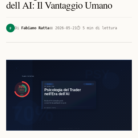
dell AI: Il Vantaggio Umano
F
Di
Fabiano Ratta
📅
2026-05-21
⏱
5
min di lettura