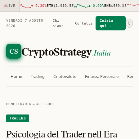
736.00
LIVE
▼
0.30
%
ETH
$1,910.53
▲
0.00
%
BNB
$589.35
VENERDÌ 7 AGOSTO
Chi
Inizia
☾
Contatti
2026
siamo
qui →
CryptoStrategy
CS
.Italia
Home
Trading
Criptovalute
Finanza Personale
Rendit
HOME
/
TRADING
/
ARTICOLO
TRADING
Psicologia del Trader nell Era