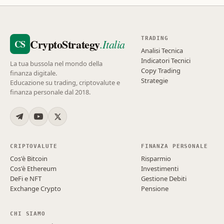
TRADING
CryptoStrategy
.Italia
CS
Analisi Tecnica
Indicatori Tecnici
La tua bussola nel mondo della
Copy Trading
finanza digitale.
Strategie
Educazione su trading, criptovalute e
finanza personale dal 2018.
CRIPTOVALUTE
FINANZA PERSONALE
Cos'è Bitcoin
Risparmio
Cos'è Ethereum
Investimenti
DeFi e NFT
Gestione Debiti
Exchange Crypto
Pensione
CHI SIAMO