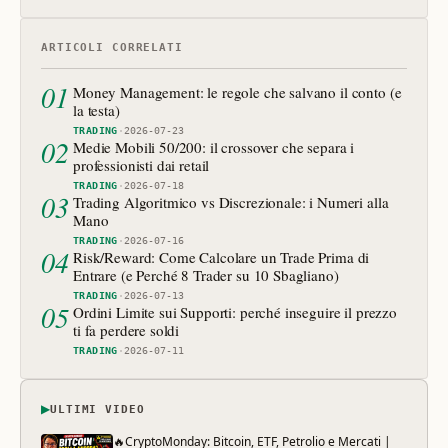
ARTICOLI CORRELATI
01
Money Management: le regole che salvano il conto (e
la testa)
TRADING
·
2026-07-23
02
Medie Mobili 50/200: il crossover che separa i
professionisti dai retail
TRADING
·
2026-07-18
03
Trading Algoritmico vs Discrezionale: i Numeri alla
Mano
TRADING
·
2026-07-16
04
Risk/Reward: Come Calcolare un Trade Prima di
Entrare (e Perché 8 Trader su 10 Sbagliano)
TRADING
·
2026-07-13
05
Ordini Limite sui Supporti: perché inseguire il prezzo
ti fa perdere soldi
TRADING
·
2026-07-11
▶
ULTIMI VIDEO
🔥CryptoMonday: Bitcoin, ETF, Petrolio e Mercati |