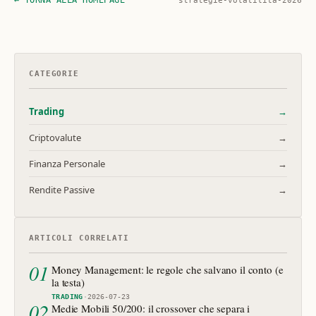
← TORNA ALLA HOMEPAGE
strategie-volatilita-2026
CATEGORIE
Trading
→
Criptovalute
→
Finanza Personale
→
Rendite Passive
→
ARTICOLI CORRELATI
01
Money Management: le regole che salvano il conto (e
la testa)
TRADING
·
2026-07-23
02
Medie Mobili 50/200: il crossover che separa i