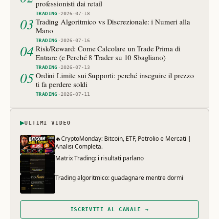
professionisti dai retail
TRADING
·
2026-07-18
03
Trading Algoritmico vs Discrezionale: i Numeri alla
Mano
TRADING
·
2026-07-16
04
Risk/Reward: Come Calcolare un Trade Prima di
Entrare (e Perché 8 Trader su 10 Sbagliano)
TRADING
·
2026-07-13
05
Ordini Limite sui Supporti: perché inseguire il prezzo
ti fa perdere soldi
TRADING
·
2026-07-11
▶
ULTIMI VIDEO
🔥CryptoMonday: Bitcoin, ETF, Petrolio e Mercati |
Analisi Completa.
Matrix Trading: i risultati parlano
Trading algoritmico: guadagnare mentre dormi
ISCRIVITI AL CANALE →