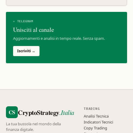
✈ TELEGRAM
Unisciti al canale
Aggiornamenti e analisi in tempo reale. Senza spam.
Iscriviti →
TRADING
CryptoStrategy
.Italia
CS
Analisi Tecnica
Indicatori Tecnici
La tua bussola nel mondo della
Copy Trading
finanza digitale.