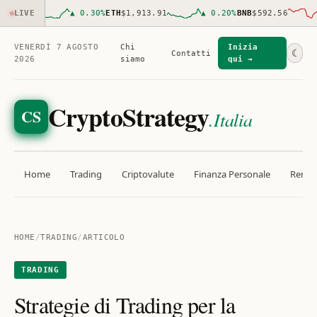
03.00
LIVE
▲
0.30
%
ETH
$1,913.91
▲
0.20
%
BNB
$592.56
▼
VENERDÌ 7 AGOSTO
Chi
Inizia
☾
Contatti
2026
siamo
qui →
CryptoStrategy
CS
.Italia
Home
Trading
Criptovalute
Finanza Personale
Rendit
HOME
/
TRADING
/
ARTICOLO
TRADING
Strategie di Trading per la