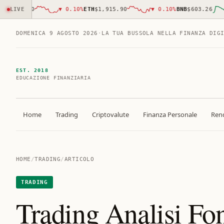
882.00
LIVE
▼
0.10
%
ETH
$1,915.90
▼
0.10
%
BNB
$603.26
DOMENICA 9 AGOSTO 2026
·
LA TUA BUSSOLA NELLA FINANZA DIG
EST. 2018
EDUCAZIONE FINANZIARIA
Home
Trading
Criptovalute
Finanza Personale
Rend
HOME
/
TRADING
/
ARTICOLO
TRADING
Trading Analisi Fo