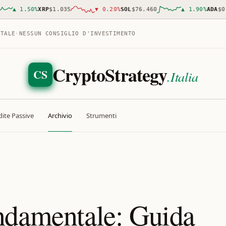
▲
1.50
%
XRP
$1.035
▼
0.20
%
SOL
$76.460
▲
1.90
%
ADA
$0.19
ITALE
·
NESSUN CONSIGLIO D'INVESTIMENTO
CryptoStrategy
CS
.Italia
ite Passive
Archivio
Strumenti
ndamentale: Guida