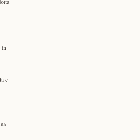
dotta
 in
ia e
una