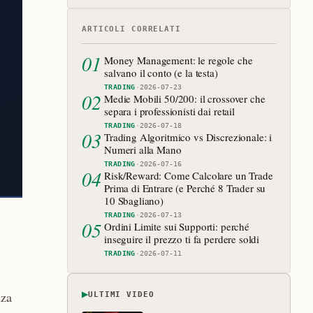
ARTICOLI CORRELATI
01
Money Management: le regole che
salvano il conto (e la testa)
TRADING
·
2026-07-23
02
Medie Mobili 50/200: il crossover che
separa i professionisti dai retail
TRADING
·
2026-07-18
03
Trading Algoritmico vs Discrezionale: i
Numeri alla Mano
TRADING
·
2026-07-16
04
Risk/Reward: Come Calcolare un Trade
Prima di Entrare (e Perché 8 Trader su
10 Sbagliano)
TRADING
·
2026-07-13
05
Ordini Limite sui Supporti: perché
inseguire il prezzo ti fa perdere soldi
TRADING
·
2026-07-11
▶
nza
ULTIMI VIDEO