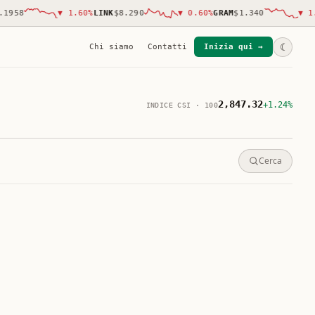
58
▼
1.60
%
LINK
$8.290
▼
0.60
%
GRAM
$1.340
▼
1.90
☾
Chi siamo
Contatti
Inizia qui →
2,847.32
+1.24%
INDICE CSI · 100
Cerca