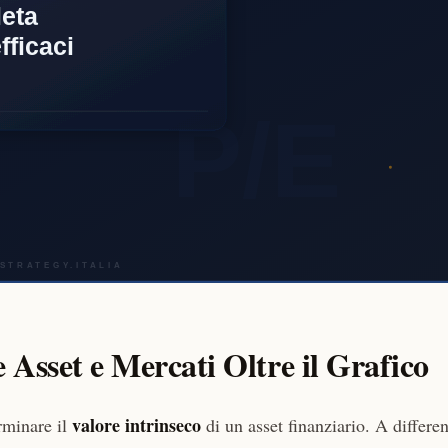
Asset e Mercati Oltre il Grafico
valore intrinseco
rminare il
di un asset finanziario. A differe