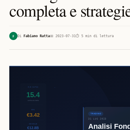
completa e strategie
F
Di
Fabiano Ratta
📅
2023-07-31
⏱
5
min di lettura