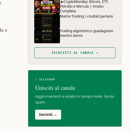
e
🔥CryptoMonday: Bitcoin, ETF,
Petrolio e Mercati | Analisi
Completa.
Matrix Trading: i risultati parlano
da e
Trading algoritmico: guadagnare
mentre dormi
ISCRIVITI AL CANALE →
✈ TELEGRAM
Unisciti al canale
Aggiornamenti e analisi in tempo reale. Senza
spam.
Iscriviti →