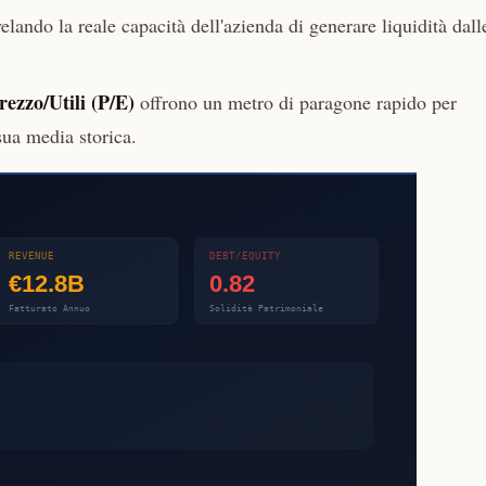
velando la reale capacità dell'azienda di generare liquidità dall
ezzo/Utili (P/E)
offrono un metro di paragone rapido per
sua media storica.