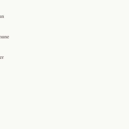
un
omune
er