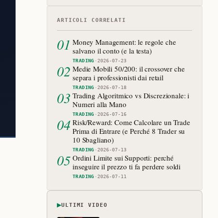
ARTICOLI CORRELATI
01
Money Management: le regole che
salvano il conto (e la testa)
TRADING
·
2026-07-23
02
Medie Mobili 50/200: il crossover che
separa i professionisti dai retail
TRADING
·
2026-07-18
03
Trading Algoritmico vs Discrezionale: i
Numeri alla Mano
TRADING
·
2026-07-16
04
Risk/Reward: Come Calcolare un Trade
Prima di Entrare (e Perché 8 Trader su
10 Sbagliano)
TRADING
·
2026-07-13
05
Ordini Limite sui Supporti: perché
inseguire il prezzo ti fa perdere soldi
TRADING
·
2026-07-11
▶
ULTIMI VIDEO