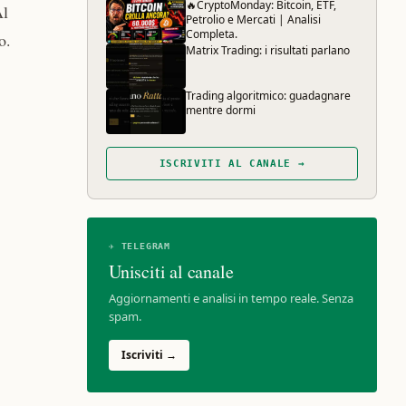
🔥CryptoMonday: Bitcoin, ETF,
Al
Petrolio e Mercati | Analisi
Completa.
o.
Matrix Trading: i risultati parlano
Trading algoritmico: guadagnare
mentre dormi
ISCRIVITI AL CANALE →
✈ TELEGRAM
Unisciti al canale
Aggiornamenti e analisi in tempo reale. Senza
spam.
Iscriviti →