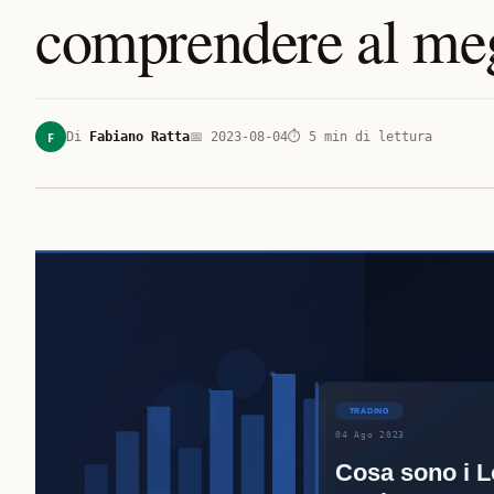
comprendere al me
F
Di
Fabiano Ratta
📅
2023-08-04
⏱
5
min di lettura