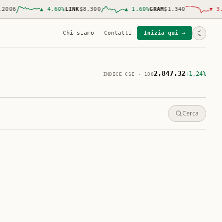
06
▲
4.60
%
LINK
$8.300
▲
1.60
%
GRAM
$1.340
▼
3.20
☾
Chi siamo
Contatti
Inizia qui →
2,847.32
+1.24%
INDICE CSI · 100
Cerca