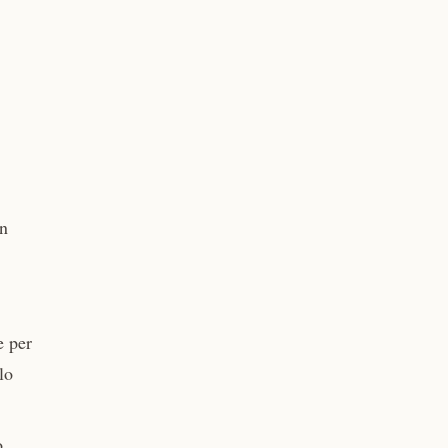
on
e per
lo
o