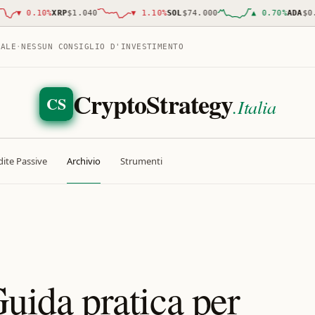
▼
0.10
%
XRP
$1.040
▼
1.10
%
SOL
$74.000
▲
0.70
%
ADA
$0.20
TALE
·
NESSUN CONSIGLIO D'INVESTIMENTO
CryptoStrategy
CS
.Italia
ite Passive
Archivio
Strumenti
Guida pratica per