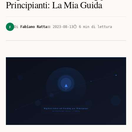
Principianti: La Mia Guida
F
Di
Fabiano Ratta
📅
2023-08-13
⏱
6
min di lettura