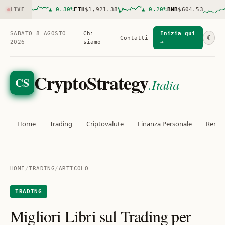
36.00
LIVE
▲
0.30
%
ETH
$1,921.38
▲
0.20
%
BNB
$604.53
▲
SABATO 8 AGOSTO
Chi
Inizia qui
☾
Contatti
2026
siamo
→
CryptoStrategy
CS
.Italia
Home
Trading
Criptovalute
Finanza Personale
Rendit
HOME
/
TRADING
/
ARTICOLO
TRADING
Migliori Libri sul Trading per