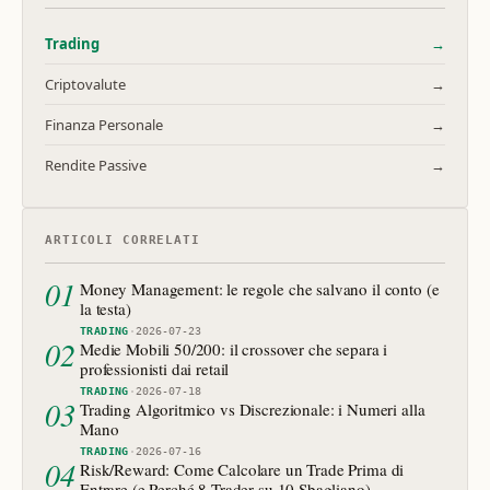
Trading
→
Criptovalute
→
Finanza Personale
→
Rendite Passive
→
ARTICOLI CORRELATI
01
Money Management: le regole che salvano il conto (e
la testa)
TRADING
·
2026-07-23
02
Medie Mobili 50/200: il crossover che separa i
professionisti dai retail
TRADING
·
2026-07-18
03
Trading Algoritmico vs Discrezionale: i Numeri alla
Mano
TRADING
·
2026-07-16
04
Risk/Reward: Come Calcolare un Trade Prima di
Entrare (e Perché 8 Trader su 10 Sbagliano)