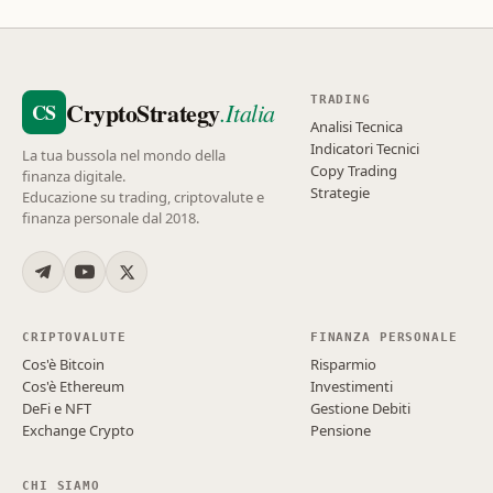
TRADING
CryptoStrategy
.Italia
CS
Analisi Tecnica
Indicatori Tecnici
La tua bussola nel mondo della
Copy Trading
finanza digitale.
Strategie
Educazione su trading, criptovalute e
finanza personale dal 2018.
CRIPTOVALUTE
FINANZA PERSONALE
Cos'è Bitcoin
Risparmio
Cos'è Ethereum
Investimenti
DeFi e NFT
Gestione Debiti
Exchange Crypto
Pensione
CHI SIAMO