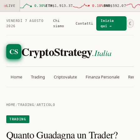
30.00
LIVE
▲
0.30
%
ETH
$1,913.37
▼
0.10
%
BNB
$592.07
▼
VENERDÌ 7 AGOSTO
Chi
Inizia
☾
Contatti
2026
siamo
qui →
CryptoStrategy
CS
.Italia
Home
Trading
Criptovalute
Finanza Personale
Rendit
HOME
/
TRADING
/
ARTICOLO
TRADING
Quanto Guadagna un Trader?