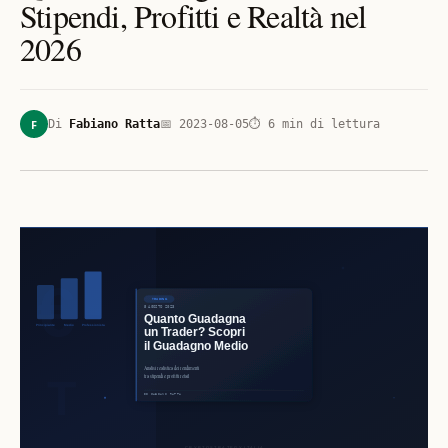
Stipendi, Profitti e Realtà nel
2026
F
Di
Fabiano Ratta
📅
2023-08-05
⏱
6
min di lettura