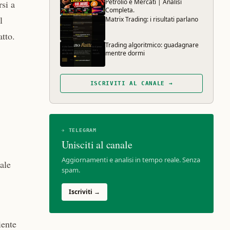
Petrolio e Mercati | Analisi
rsi a
Completa.
l
Matrix Trading: i risultati parlano
atto.
Trading algoritmico: guadagnare
mentre dormi
ISCRIVITI AL CANALE →
✈ TELEGRAM
Unisciti al canale
Aggiornamenti e analisi in tempo reale. Senza
ale
spam.
Iscriviti →
iente