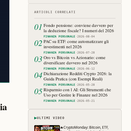
ARTICOLI CORRELATI
01
Fondo pensione: conviene davvero per
la deduzione fiscale? I numeri del 2026
FINANZA PERSONALE
·
2026-08-04
02
PAC su ETF: come automatizzare gli
investimenti nel 2026
FINANZA PERSONALE
·
2026-07-28
03
Oro vs Bitcoin vs Azionario: come
diversificare davvero nel 2026
FINANZA PERSONALE
·
2026-06-12
04
Dichiarazione Redditi Crypto 2026: la
Guida Pratica (con Esempi Reali)
FINANZA PERSONALE
·
2026-05-28
05
Risparmio con l AI: Gli Strumenti che
Uso per Gestire le Finanze nel 2026
FINANZA PERSONALE
·
2026-05-21
ia
▶
ULTIMI VIDEO
🔥CryptoMonday: Bitcoin, ETF,