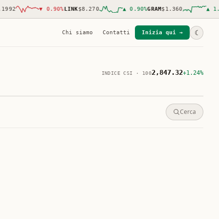
92
▼
0.90
%
LINK
$8.270
▲
0.90
%
GRAM
$1.360
▲
1.40
☾
Chi siamo
Contatti
Inizia qui →
2,847.32
+1.24%
INDICE CSI · 100
Cerca