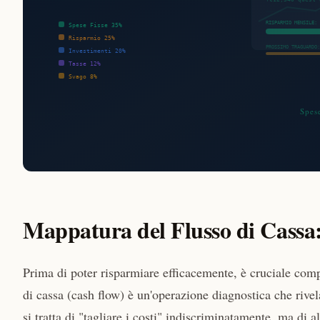
Mappatura del Flusso di Cassa: 
Prima di poter risparmiare efficacemente, è cruciale comp
di cassa (cash flow) è un'operazione diagnostica che rivel
si tratta di "tagliare i costi" indiscriminatamente, ma di al