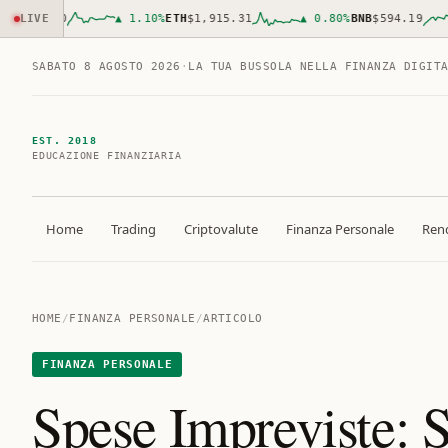
,981.00
LIVE
▲
1.10
%
ETH
$1,915.31
▲
0.80
%
BNB
$594.19
SABATO 8 AGOSTO 2026
·
LA TUA BUSSOLA NELLA FINANZA DIGIT
EST. 2018
EDUCAZIONE FINANZIARIA
Home
Trading
Criptovalute
Finanza Personale
Rend
HOME
/
FINANZA PERSONALE
/
ARTICOLO
FINANZA PERSONALE
Spese Impreviste: S