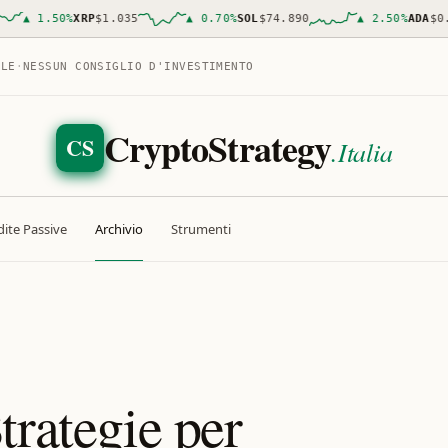
▲
1.50
%
XRP
$1.035
▲
0.70
%
SOL
$74.890
▲
2.50
%
ADA
$0.19
ALE
·
NESSUN CONSIGLIO D'INVESTIMENTO
CryptoStrategy
CS
.Italia
ite Passive
Archivio
Strumenti
trategie per