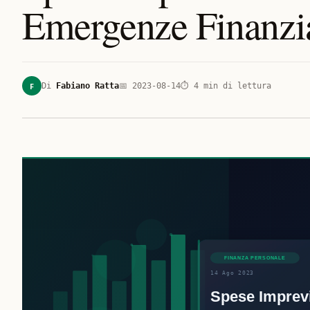
Emergenze Finanzi
F
Di
Fabiano Ratta
📅
2023-08-14
⏱
4
min di lettura