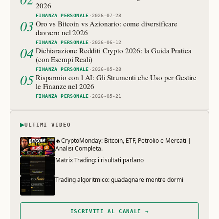
2026
FINANZA PERSONALE
·
2026-07-28
03
Oro vs Bitcoin vs Azionario: come diversificare
davvero nel 2026
FINANZA PERSONALE
·
2026-06-12
04
Dichiarazione Redditi Crypto 2026: la Guida Pratica
(con Esempi Reali)
FINANZA PERSONALE
·
2026-05-28
05
Risparmio con l AI: Gli Strumenti che Uso per Gestire
le Finanze nel 2026
FINANZA PERSONALE
·
2026-05-21
▶
ULTIMI VIDEO
🔥CryptoMonday: Bitcoin, ETF, Petrolio e Mercati |
Analisi Completa.
Matrix Trading: i risultati parlano
Trading algoritmico: guadagnare mentre dormi
ISCRIVITI AL CANALE →