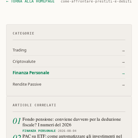
← TORNA ALLA HOMEPAGE
come-affrontare-prestiti-e-debiti
CATEGORIE
Trading
→
Criptovalute
→
Finanza Personale
→
Rendite Passive
→
ARTICOLI CORRELATI
01
Fondo pensione: conviene davvero per la deduzione
fiscale? I numeri del 2026
FINANZA PERSONALE
·
2026-08-04
02
PAC su ETF: come automatizzare gli investimenti nel