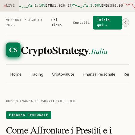
102.00
LIVE
▲
1.10
%
ETH
$1,926.37
▲
1.50
%
BNB
$590.99
VENERDÌ 7 AGOSTO
Chi
Inizia
☾
Contatti
2026
siamo
qui →
CryptoStrategy
CS
.Italia
Home
Trading
Criptovalute
Finanza Personale
Rendit
HOME
/
FINANZA PERSONALE
/
ARTICOLO
FINANZA PERSONALE
Come Affrontare i Prestiti e i