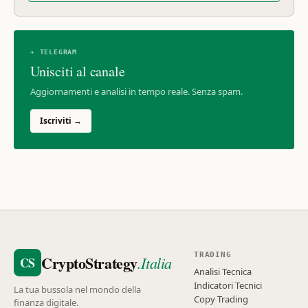
✈ TELEGRAM
Unisciti al canale
Aggiornamenti e analisi in tempo reale. Senza spam.
Iscriviti →
TRADING
CryptoStrategy
.Italia
CS
Analisi Tecnica
Indicatori Tecnici
La tua bussola nel mondo della
Copy Trading
finanza digitale.