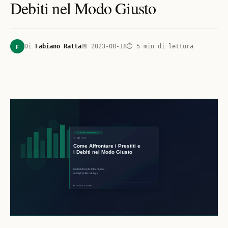
Debiti nel Modo Giusto
F
Di
Fabiano Ratta
📅
2023-08-18
⏱
5
min di lettura