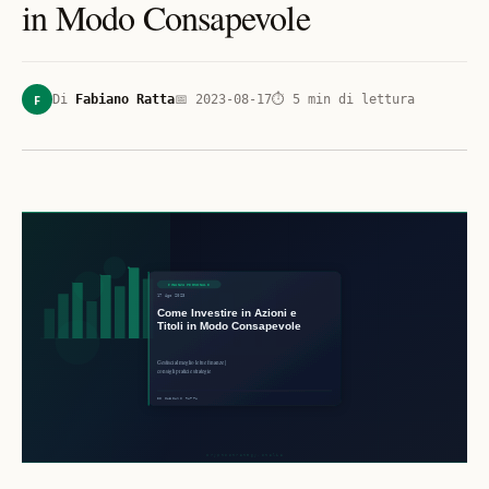
in Modo Consapevole
F
Di
Fabiano Ratta
📅
2023-08-17
⏱
5
min di lettura