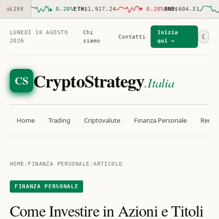
021.00
LIVE
▲
0.20
%
ETH
$1,917.24
▼
0.20
%
BNB
$604.31
LUNEDÌ 10 AGOSTO
Chi
Inizia
☾
Contatti
2026
siamo
qui →
CryptoStrategy
CS
.Italia
Home
Trading
Criptovalute
Finanza Personale
Rendit
HOME
/
FINANZA PERSONALE
/
ARTICOLO
FINANZA PERSONALE
Come Investire in Azioni e Titoli