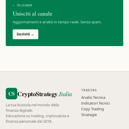
✈ TELEGRAM
Unisciti al canale
Aggiornamenti e analisi in tempo reale. Senza spam.
Iscriviti →
TRADING
CryptoStrategy
.Italia
CS
Analisi Tecnica
Indicatori Tecnici
La tua bussola nel mondo della
Copy Trading
finanza digitale.
Strategie
Educazione su trading, criptovalute e
finanza personale dal 2018.