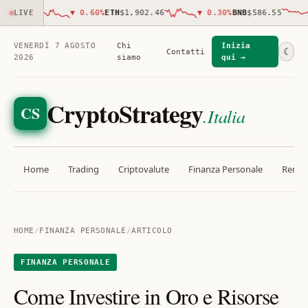
269.00
LIVE
▼
0.60
%
ETH
$1,902.46
▼
0.30
%
BNB
$586.55
VENERDÌ 7 AGOSTO
Chi
Inizia
☾
Contatti
2026
siamo
qui →
CryptoStrategy
CS
.Italia
Home
Trading
Criptovalute
Finanza Personale
Rendit
HOME
/
FINANZA PERSONALE
/
ARTICOLO
FINANZA PERSONALE
Come Investire in Oro e Risorse