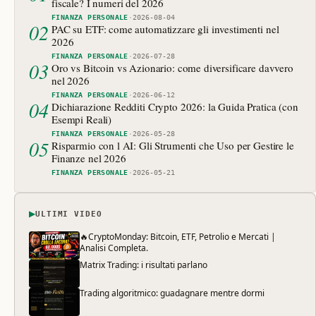
fiscale? I numeri del 2026
FINANZA PERSONALE
·
2026-08-04
02
PAC su ETF: come automatizzare gli investimenti nel
2026
FINANZA PERSONALE
·
2026-07-28
03
Oro vs Bitcoin vs Azionario: come diversificare davvero
nel 2026
FINANZA PERSONALE
·
2026-06-12
04
Dichiarazione Redditi Crypto 2026: la Guida Pratica (con
Esempi Reali)
FINANZA PERSONALE
·
2026-05-28
05
Risparmio con l AI: Gli Strumenti che Uso per Gestire le
Finanze nel 2026
FINANZA PERSONALE
·
2026-05-21
▶
ULTIMI VIDEO
🔥CryptoMonday: Bitcoin, ETF, Petrolio e Mercati |
Analisi Completa.
Matrix Trading: i risultati parlano
Trading algoritmico: guadagnare mentre dormi