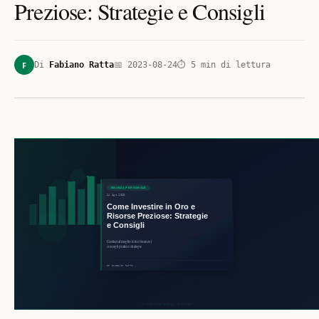
Preziose: Strategie e Consigli
F
Di
Fabiano Ratta
📅
2023-08-24
⏱
5
min di lettura