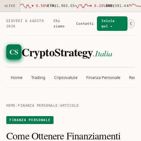
303.00
LIVE
▼
0.50
%
ETH
$1,903.55
▼
0.20
%
BNB
$591.44
GIOVEDÌ 6 AGOSTO
Chi
Inizia
☾
Contatti
2026
siamo
qui →
CryptoStrategy
CS
.Italia
Home
Trading
Criptovalute
Finanza Personale
Rendit
HOME
/
FINANZA PERSONALE
/
ARTICOLO
FINANZA PERSONALE
Come Ottenere Finanziamenti