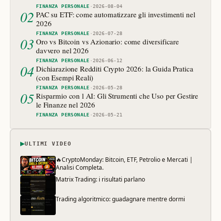
FINANZA PERSONALE
·
2026-08-04
02
PAC su ETF: come automatizzare gli investimenti nel
2026
FINANZA PERSONALE
·
2026-07-28
03
Oro vs Bitcoin vs Azionario: come diversificare
davvero nel 2026
FINANZA PERSONALE
·
2026-06-12
04
Dichiarazione Redditi Crypto 2026: la Guida Pratica
(con Esempi Reali)
FINANZA PERSONALE
·
2026-05-28
05
Risparmio con l AI: Gli Strumenti che Uso per Gestire
le Finanze nel 2026
FINANZA PERSONALE
·
2026-05-21
▶
ULTIMI VIDEO
🔥CryptoMonday: Bitcoin, ETF, Petrolio e Mercati |
Analisi Completa.
Matrix Trading: i risultati parlano
Trading algoritmico: guadagnare mentre dormi