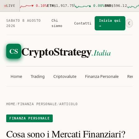
961.00
LIVE
▼
0.10
%
ETH
$1,917.75
▲
0.00
%
BNB
$596.12
SABATO 8 AGOSTO
Chi
Inizia qui
☾
Contatti
2026
siamo
→
CryptoStrategy
CS
.Italia
Home
Trading
Criptovalute
Finanza Personale
Rendit
HOME
/
FINANZA PERSONALE
/
ARTICOLO
FINANZA PERSONALE
Cosa sono i Mercati Finanziari?