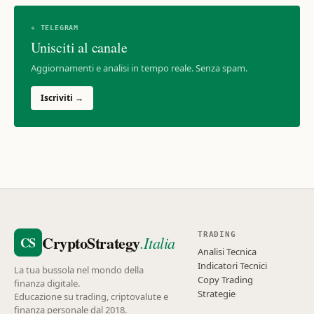
✈ TELEGRAM
Unisciti al canale
Aggiornamenti e analisi in tempo reale. Senza spam.
Iscriviti →
TRADING
CryptoStrategy
.Italia
CS
Analisi Tecnica
Indicatori Tecnici
La tua bussola nel mondo della
Copy Trading
finanza digitale.
Strategie
Educazione su trading, criptovalute e
finanza personale dal 2018.