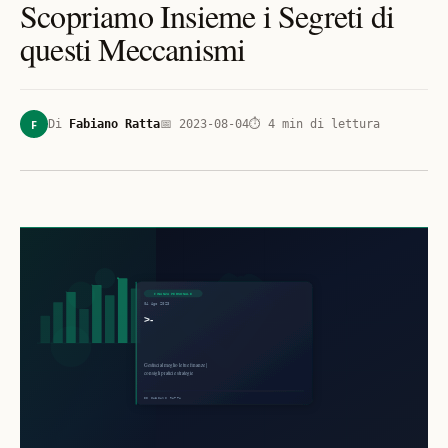
Scopriamo Insieme i Segreti di
questi Meccanismi
F
Di
Fabiano Ratta
📅
2023-08-04
⏱
4
min di lettura