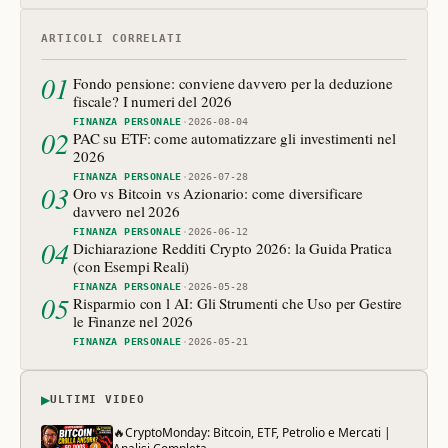
ARTICOLI CORRELATI
01
Fondo pensione: conviene davvero per la deduzione
fiscale? I numeri del 2026
FINANZA PERSONALE
·
2026-08-04
02
PAC su ETF: come automatizzare gli investimenti nel
2026
FINANZA PERSONALE
·
2026-07-28
03
Oro vs Bitcoin vs Azionario: come diversificare
davvero nel 2026
FINANZA PERSONALE
·
2026-06-12
04
Dichiarazione Redditi Crypto 2026: la Guida Pratica
(con Esempi Reali)
FINANZA PERSONALE
·
2026-05-28
05
Risparmio con l AI: Gli Strumenti che Uso per Gestire
le Finanze nel 2026
FINANZA PERSONALE
·
2026-05-21
▶
ULTIMI VIDEO
🔥CryptoMonday: Bitcoin, ETF, Petrolio e Mercati |