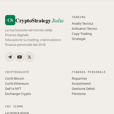
TRADING
CryptoStrategy
.Italia
CS
Analisi Tecnica
Indicatori Tecnici
La tua bussola nel mondo della
Copy Trading
finanza digitale.
Strategie
Educazione su trading, criptovalute e
finanza personale dal 2018.
CRIPTOVALUTE
FINANZA PERSONALE
Cos'è Bitcoin
Risparmio
Cos'è Ethereum
Investimenti
DeFi e NFT
Gestione Debiti
Exchange Crypto
Pensione
CHI SIAMO
La nostra storia