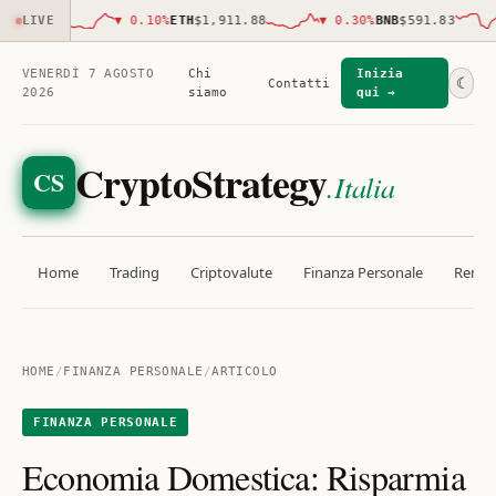
,811.00
LIVE
▼
0.10
%
ETH
$1,911.88
▼
0.30
%
BNB
$591.83
VENERDÌ 7 AGOSTO
Chi
Inizia
☾
Contatti
2026
siamo
qui →
CryptoStrategy
CS
.Italia
Home
Trading
Criptovalute
Finanza Personale
Rendit
HOME
/
FINANZA PERSONALE
/
ARTICOLO
FINANZA PERSONALE
Economia Domestica: Risparmia