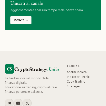
Unisciti al canale
Aggiornamenti e analisi in tempo reale. Senza spam.
Iscriviti →
TRADING
CryptoStrategy
.Italia
CS
Analisi Tecnica
Indicatori Tecnici
La tua bussola nel mondo della
Copy Trading
finanza digitale.
Strategie
Educazione su trading, criptovalute e
finanza personale dal 2018.