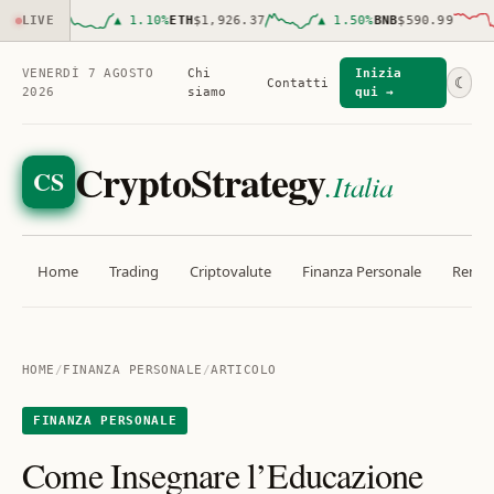
,102.00
LIVE
▲
1.10
%
ETH
$1,926.37
▲
1.50
%
BNB
$590.99
VENERDÌ 7 AGOSTO
Chi
Inizia
☾
Contatti
2026
siamo
qui →
CryptoStrategy
CS
.Italia
Home
Trading
Criptovalute
Finanza Personale
Rendit
HOME
/
FINANZA PERSONALE
/
ARTICOLO
FINANZA PERSONALE
Come Insegnare l’Educazione