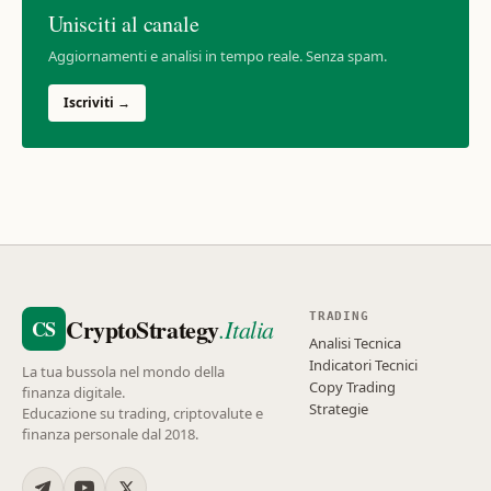
Unisciti al canale
Aggiornamenti e analisi in tempo reale. Senza spam.
Iscriviti →
TRADING
CryptoStrategy
.Italia
CS
Analisi Tecnica
Indicatori Tecnici
La tua bussola nel mondo della
Copy Trading
finanza digitale.
Strategie
Educazione su trading, criptovalute e
finanza personale dal 2018.