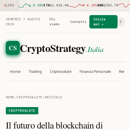
926.00
LIVE
▲
0.30
%
ETH
$1,916.96
▼
0.10
%
BNB
$592.70
VENERDÌ 7 AGOSTO
Chi
Inizia
☾
Contatti
2026
siamo
qui →
CryptoStrategy
CS
.Italia
Home
Trading
Criptovalute
Finanza Personale
Rendit
HOME
/
CRIPTOVALUTE
/
ARTICOLO
CRIPTOVALUTE
Il futuro della blockchain di