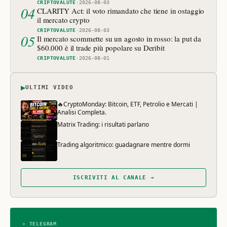
CRIPTOVALUTE
·
2026-08-03
04
CLARITY Act: il voto rimandato che tiene in ostaggio
il mercato crypto
CRIPTOVALUTE
·
2026-08-03
05
Il mercato scommette su un agosto in rosso: la put da
$60.000 è il trade più popolare su Deribit
CRIPTOVALUTE
·
2026-08-01
▶
ULTIMI VIDEO
🔥CryptoMonday: Bitcoin, ETF, Petrolio e Mercati |
Analisi Completa.
Matrix Trading: i risultati parlano
Trading algoritmico: guadagnare mentre dormi
ISCRIVITI AL CANALE →
✈ TELEGRAM