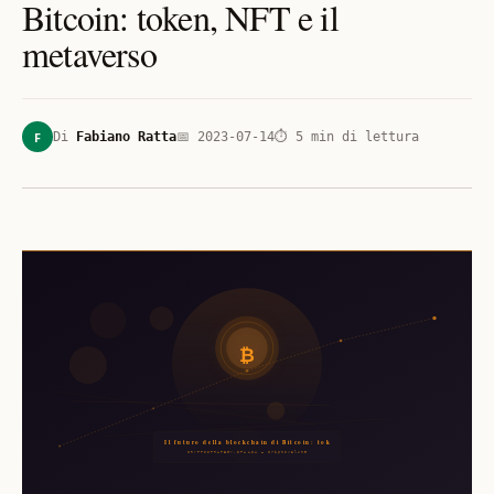
Bitcoin: token, NFT e il
metaverso
F
Di
Fabiano Ratta
📅
2023-07-14
⏱
5
min di lettura