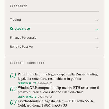
CATEGORIE
Trading
→
Criptovalute
→
Finanza Personale
→
Rendite Passive
→
ARTICOLI CORRELATI
01
Putin firma la prima legge crypto della Russia: trading
legale da settembre, retail chiuso in gabbia
CRIPTOVALUTE
·
2026-08-07
02
Whales XRP comprano il dip mentre ETH resta sotto il
prezzo di carico: cosa dicono i dati on-chain
CRIPTOVALUTE
·
2026-08-06
03
CryptoMonday 3 Agosto 2026 — BTC sotto $63K,
Coldcard drena $89M, F&G a 33