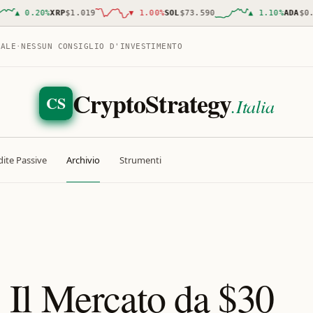
▲
0.20
%
XRP
$1.019
▼
1.00
%
SOL
$73.590
▲
1.10
%
ADA
$0.200
TALE
·
NESSUN CONSIGLIO D'INVESTIMENTO
CryptoStrategy
CS
.Italia
ite Passive
Archivio
Strumenti
Il Mercato da $30