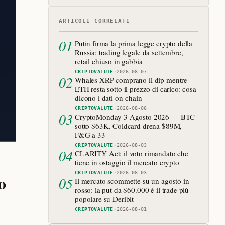
ARTICOLI CORRELATI
01
Putin firma la prima legge crypto della
Russia: trading legale da settembre,
retail chiuso in gabbia
CRIPTOVALUTE
·
2026-08-07
02
Whales XRP comprano il dip mentre
ETH resta sotto il prezzo di carico: cosa
dicono i dati on-chain
CRIPTOVALUTE
·
2026-08-06
03
CryptoMonday 3 Agosto 2026 — BTC
sotto $63K, Coldcard drena $89M,
F&G a 33
CRIPTOVALUTE
·
2026-08-03
04
CLARITY Act: il voto rimandato che
tiene in ostaggio il mercato crypto
CRIPTOVALUTE
·
2026-08-03
o
05
Il mercato scommette su un agosto in
rosso: la put da $60.000 è il trade più
popolare su Deribit
CRIPTOVALUTE
·
2026-08-01