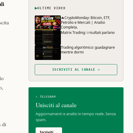
li
▶
ULTIMI VIDEO
🔥CryptoMonday: Bitcoin, ETF,
scita
Petrolio e Mercati | Analisi
Completa.
Matrix Trading: i risultati parlano
Trading algoritmico: guadagnare
mentre dormi
ISCRIVITI AL CANALE →
lo
o,
✈ TELEGRAM
Unisciti al canale
Aggiornamenti e analisi in tempo reale. Senza
spam.
 di
Iscriviti →