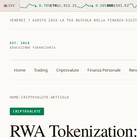
835.00
LIVE
▲
0.70
%
ETH
$1,913.25
▲
0.50
%
BNB
$591.92
VENERDÌ 7 AGOSTO 2026
·
LA TUA BUSSOLA NELLA FINANZA DIGI
EST. 2018
EDUCAZIONE FINANZIARIA
Home
Trading
Criptovalute
Finanza Personale
Rend
HOME
/
CRIPTOVALUTE
/
ARTICOLO
CRIPTOVALUTE
RWA Tokenization: 