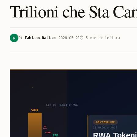
Trilioni che Sta C
F
Di
Fabiano Ratta
📅
2026-05-21
⏱
5
min di lettura