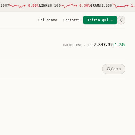
7
▼
0.80
%
LINK
$8.160
▼
0.30
%
GRAM
$1.350
▼
1.70
%
☾
Chi siamo
Contatti
Inizia qui →
2,847.32
+1.24%
INDICE CSI · 100
Cerca