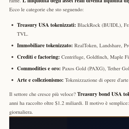
L'illiquidità degli asset reali diventa liquidità di
rame.
Ecco le categorie che sto seguendo:
Treasury USA tokenizzati:
BlackRock (BUIDL), Fra
TVL.
Immobiliare tokenizzato:
RealToken, Landshare, Prop
Crediti e factoring:
Centrifuge, Goldfinch, Maple Fina
Commodities e oro:
Paxos Gold (PAXG), Tether Gol
Arte e collezionismo:
Tokenizzazione di opere d'art
Treasury bond USA tok
Il settore che cresce più veloce?
anni ha raccolto oltre $1.2 miliardi. Il motivo è semplic
giornaliera.