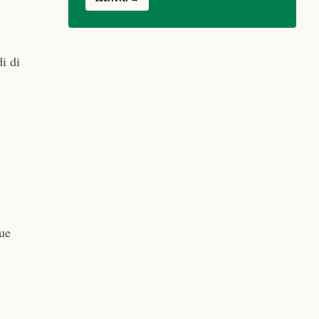
i di
ue