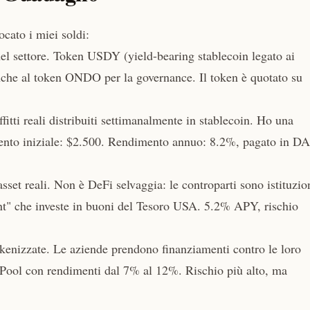
cato i miei soldi:
el settore. Token USDY (yield-bearing stablecoin legato ai
he al token ONDO per la governance. Il token è quotato su
tti reali distribuiti settimanalmente in stablecoin. Ho una
imento iniziale: $2.500. Rendimento annuo: 8.2%, pagato in DA
asset reali. Non è DeFi selvaggia: le controparti sono istituzio
nt" che investe in buoni del Tesoro USA. 5.2% APY, rischio
kenizzate. Le aziende prendono finanziamenti contro le loro
o. Pool con rendimenti dal 7% al 12%. Rischio più alto, ma