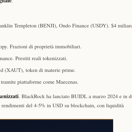
gitale
.
nklin Templeton (BENJI), Ondo Finance (USDY). $4 miliard
y. Frazioni di proprietà immobiliari.
nce. Prestiti reali tokenizzati.
d (XAUT), token di materie prime.
e tramite piattaforme come Maecenas.
enizzati
. BlackRock ha lanciato BUIDL a marzo 2024 e in d
e: rendimenti del 4-5% in USD su blockchain, con liquidità