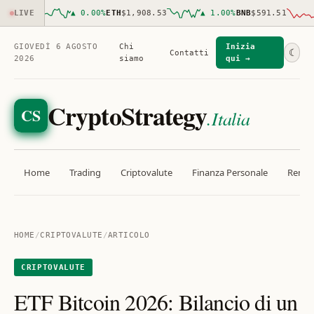
466.00
LIVE
▲
0.00
%
ETH
$1,908.53
▲
1.00
%
BNB
$591.51
GIOVEDÌ 6 AGOSTO
Chi
Inizia
☾
Contatti
2026
siamo
qui →
CryptoStrategy
CS
.Italia
Home
Trading
Criptovalute
Finanza Personale
Rendit
HOME
/
CRIPTOVALUTE
/
ARTICOLO
CRIPTOVALUTE
ETF Bitcoin 2026: Bilancio di un