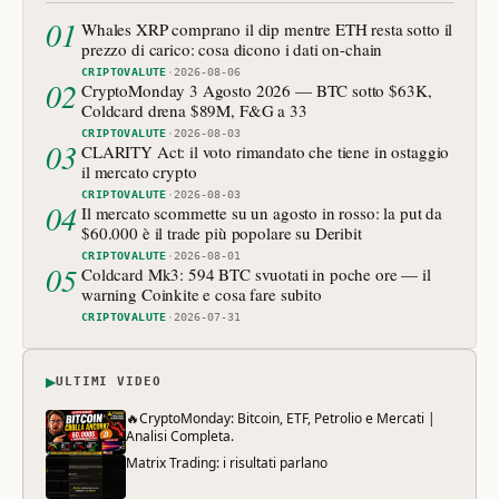
01
Whales XRP comprano il dip mentre ETH resta sotto il
prezzo di carico: cosa dicono i dati on-chain
CRIPTOVALUTE
·
2026-08-06
02
CryptoMonday 3 Agosto 2026 — BTC sotto $63K,
Coldcard drena $89M, F&G a 33
CRIPTOVALUTE
·
2026-08-03
03
CLARITY Act: il voto rimandato che tiene in ostaggio
il mercato crypto
CRIPTOVALUTE
·
2026-08-03
04
Il mercato scommette su un agosto in rosso: la put da
$60.000 è il trade più popolare su Deribit
CRIPTOVALUTE
·
2026-08-01
05
Coldcard Mk3: 594 BTC svuotati in poche ore — il
warning Coinkite e cosa fare subito
CRIPTOVALUTE
·
2026-07-31
▶
ULTIMI VIDEO
🔥CryptoMonday: Bitcoin, ETF, Petrolio e Mercati |
Analisi Completa.
Matrix Trading: i risultati parlano