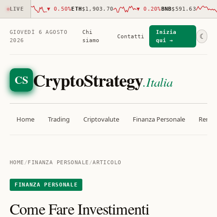
309.00
LIVE
▼
0.50
%
ETH
$1,903.70
▼
0.20
%
BNB
$591.63
GIOVEDÌ 6 AGOSTO
Chi
Inizia
☾
Contatti
2026
siamo
qui →
CryptoStrategy
CS
.Italia
Home
Trading
Criptovalute
Finanza Personale
Rendit
HOME
/
FINANZA PERSONALE
/
ARTICOLO
FINANZA PERSONALE
Come Fare Investimenti