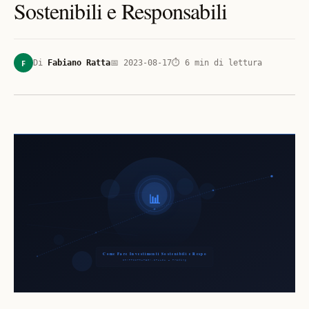
Sostenibili e Responsabili
F
Di
Fabiano Ratta
📅
2023-08-17
⏱
6
min di lettura