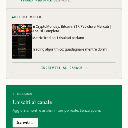
FINANZA PERSONALE
·
2026-05-21
▶
ULTIMI VIDEO
🔥CryptoMonday: Bitcoin, ETF, Petrolio e Mercati |
Analisi Completa.
Matrix Trading: i risultati parlano
Trading algoritmico: guadagnare mentre dormi
ISCRIVITI AL CANALE →
✈ TELEGRAM
Unisciti al canale
Aggiornamenti e analisi in tempo reale. Senza spam.
Iscriviti →