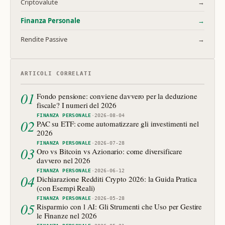
Criptovalute
→
Finanza Personale
→
Rendite Passive
→
ARTICOLI CORRELATI
01
Fondo pensione: conviene davvero per la deduzione
fiscale? I numeri del 2026
FINANZA PERSONALE
·
2026-08-04
02
PAC su ETF: come automatizzare gli investimenti nel
2026
FINANZA PERSONALE
·
2026-07-28
03
Oro vs Bitcoin vs Azionario: come diversificare
davvero nel 2026
FINANZA PERSONALE
·
2026-06-12
04
Dichiarazione Redditi Crypto 2026: la Guida Pratica
(con Esempi Reali)
FINANZA PERSONALE
·
2026-05-28
05
Risparmio con l AI: Gli Strumenti che Uso per Gestire
le Finanze nel 2026