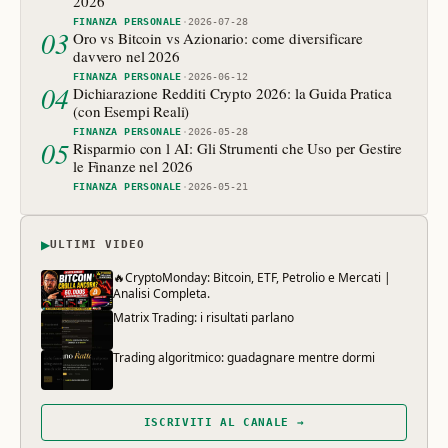
2026
FINANZA PERSONALE
·
2026-07-28
03
Oro vs Bitcoin vs Azionario: come diversificare
davvero nel 2026
FINANZA PERSONALE
·
2026-06-12
04
Dichiarazione Redditi Crypto 2026: la Guida Pratica
(con Esempi Reali)
FINANZA PERSONALE
·
2026-05-28
05
Risparmio con l AI: Gli Strumenti che Uso per Gestire
le Finanze nel 2026
FINANZA PERSONALE
·
2026-05-21
▶
ULTIMI VIDEO
🔥CryptoMonday: Bitcoin, ETF, Petrolio e Mercati |
Analisi Completa.
Matrix Trading: i risultati parlano
Trading algoritmico: guadagnare mentre dormi
ISCRIVITI AL CANALE →