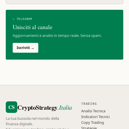
✈ TELEGRAM
Unisciti al canale
Aggiornamenti e analisi in tempo reale. Senza spam.
Iscriviti →
TRADING
CryptoStrategy
.Italia
CS
Analisi Tecnica
Indicatori Tecnici
La tua bussola nel mondo della
Copy Trading
finanza digitale.
Strategie