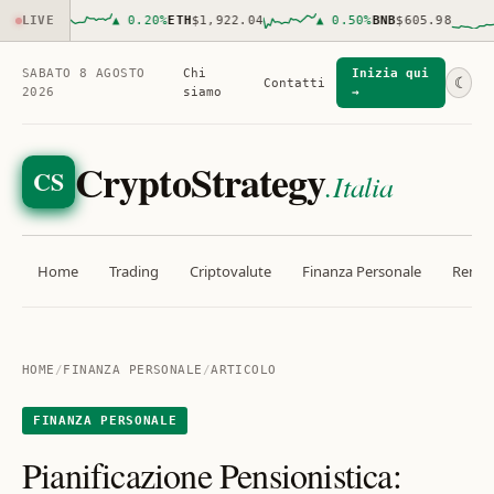
039.00
LIVE
▲
0.20
%
ETH
$1,922.04
▲
0.50
%
BNB
$605.98
SABATO 8 AGOSTO
Chi
Inizia qui
☾
Contatti
2026
siamo
→
CryptoStrategy
CS
.Italia
Home
Trading
Criptovalute
Finanza Personale
Rendit
HOME
/
FINANZA PERSONALE
/
ARTICOLO
FINANZA PERSONALE
Pianificazione Pensionistica: