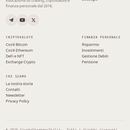
Educazione su trading, criptovalute e
finanza personale dal 2018.
CRIPTOVALUTE
FINANZA PERSONALE
Cos'è Bitcoin
Risparmio
Cos'è Ethereum
Investimenti
DeFi e NFT
Gestione Debiti
Exchange Crypto
Pensione
CHI SIAMO
La nostra storia
Contatti
Newsletter
Privacy Policy
©
2026
CryptoStrategyItalia — Tutti i diritti riservati