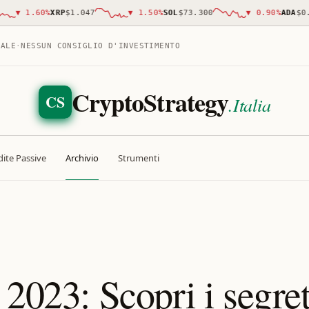
▼
1.60
%
XRP
$1.047
▼
1.50
%
SOL
$73.300
▼
0.90
%
ADA
$0.20
TALE
·
NESSUN CONSIGLIO D'INVESTIMENTO
CryptoStrategy
CS
.Italia
ite Passive
Archivio
Strumenti
 2023: Scopri i segret