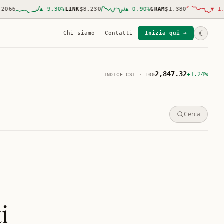
66
▲
9.30
%
LINK
$8.230
▲
0.90
%
GRAM
$1.380
▼
1.00
%
☾
Chi siamo
Contatti
Inizia qui →
2,847.32
+1.24%
INDICE CSI · 100
Cerca
i