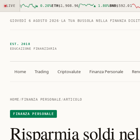
635.00
LIVE
▲
0.20
%
ETH
$1,908.96
▲
1.80
%
BNB
$592.01
GIOVEDÌ 6 AGOSTO 2026
·
LA TUA BUSSOLA NELLA FINANZA DIGI
EST. 2018
EDUCAZIONE FINANZIARIA
Home
Trading
Criptovalute
Finanza Personale
Rend
HOME
/
FINANZA PERSONALE
/
ARTICOLO
FINANZA PERSONALE
Risparmia soldi nel