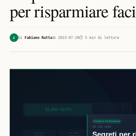
per risparmiare fac
F
Di
Fabiano Ratta
📅
2023-07-28
⏱
5
min di lettura