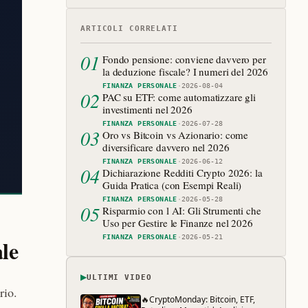
ARTICOLI CORRELATI
01
Fondo pensione: conviene davvero per
la deduzione fiscale? I numeri del 2026
FINANZA PERSONALE
·
2026-08-04
02
PAC su ETF: come automatizzare gli
investimenti nel 2026
FINANZA PERSONALE
·
2026-07-28
03
Oro vs Bitcoin vs Azionario: come
diversificare davvero nel 2026
FINANZA PERSONALE
·
2026-06-12
04
Dichiarazione Redditi Crypto 2026: la
Guida Pratica (con Esempi Reali)
FINANZA PERSONALE
·
2026-05-28
05
Risparmio con l AI: Gli Strumenti che
Uso per Gestire le Finanze nel 2026
FINANZA PERSONALE
·
2026-05-21
le
▶
ULTIMI VIDEO
rio.
🔥CryptoMonday: Bitcoin, ETF,