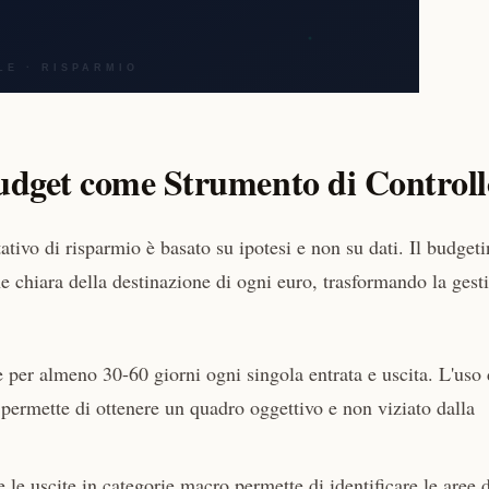
 Budget come Strumento di Control
ativo di risparmio è basato su ipotesi e non su dati. Il budgeti
one chiara della destinazione di ogni euro, trasformando la gest
 per almeno 30-60 giorni ogni singola entrata e uscita. L'uso 
o permette di ottenere un quadro oggettivo e non viziato dalla
le uscite in categorie macro permette di identificare le aree d