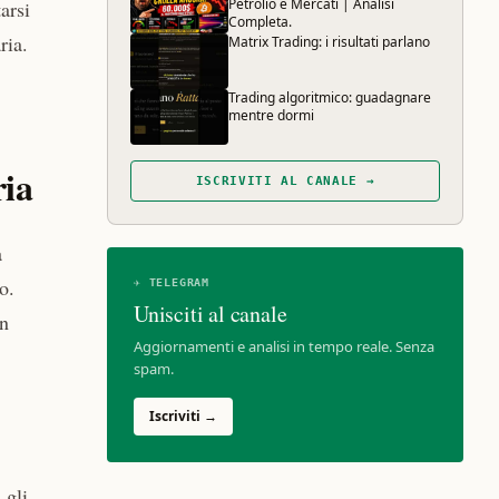
Petrolio e Mercati | Analisi
arsi
Completa.
ria.
Matrix Trading: i risultati parlano
Trading algoritmico: guadagnare
mentre dormi
ria
ISCRIVITI AL CANALE →
a
o.
✈ TELEGRAM
Unisciti al canale
Un
Aggiornamenti e analisi in tempo reale. Senza
spam.
Iscriviti →
 gli