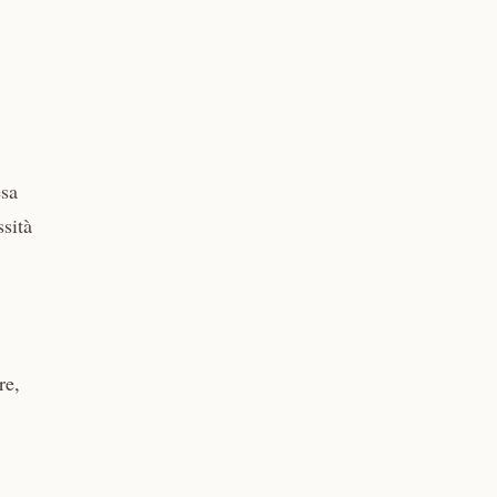
esa
sità
re,