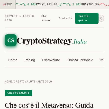
40.00
LIVE
▲
0.90
%
ETH
$1,901.03
▲
2.00
%
BNB
$593.59
▼
GIOVEDÌ 6 AGOSTO
Chi
Inizia
☾
Contatti
2026
siamo
qui →
CryptoStrategy
CS
.Italia
Home
Trading
Criptovalute
Finanza Personale
Rendit
HOME
/
CRIPTOVALUTE
/
ARTICOLO
CRIPTOVALUTE
Che cos’è il Metaverso: Guida