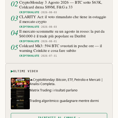
02
CryptoMonday 3 Agosto 2026 — BTC sotto $63K,
Coldcard drena $89M, F&G a 33
CRIPTOVALUTE
·
2026-08-03
03
CLARITY Act: il voto rimandato che tiene in ostaggio
il mercato crypto
CRIPTOVALUTE
·
2026-08-03
04
Il mercato scommette su un agosto in rosso: la put da
$60.000 è il trade più popolare su Deribit
CRIPTOVALUTE
·
2026-08-01
05
Coldcard Mk3: 594 BTC svuotati in poche ore — il
warning Coinkite e cosa fare subito
CRIPTOVALUTE
·
2026-07-31
▶
ULTIMI VIDEO
🔥CryptoMonday: Bitcoin, ETF, Petrolio e Mercati |
Analisi Completa.
Matrix Trading: i risultati parlano
Trading algoritmico: guadagnare mentre dormi
ISCRIVITI AL CANALE →