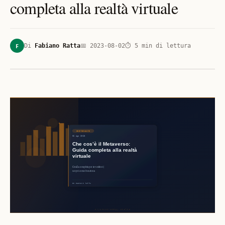
completa alla realtà virtuale
F
Di
Fabiano Ratta
📅
2023-08-02
⏱
5
min di lettura